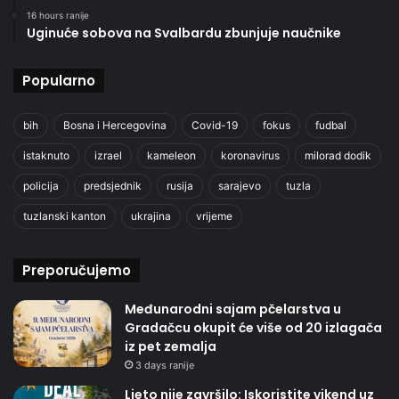
16 hours ranije
Uginuće sobova na Svalbardu zbunjuje naučnike
Popularno
bih
Bosna i Hercegovina
Covid-19
fokus
fudbal
istaknuto
izrael
kameleon
koronavirus
milorad dodik
policija
predsjednik
rusija
sarajevo
tuzla
tuzlanski kanton
ukrajina
vrijeme
Preporučujemo
Međunarodni sajam pčelarstva u
Gradačcu okupit će više od 20 izlagača
iz pet zemalja
3 days ranije
Ljeto nije završilo: Iskoristite vikend uz