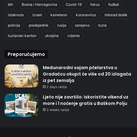
bih
Bosna i Hercegovina
Covid-19
fokus
fudbal
istaknuto
izrael
kameleon
koronavirus
milorad dodik
policija
predsjednik
rusija
sarajevo
tuzla
tuzlanski kanton
ukrajina
vrijeme
Preporučujemo
Međunarodni sajam pčelarstva u
Gradačcu okupit će više od 20 izlagača
iz pet zemalja
2 days ranije
Ljeto nije završilo: Iskoristite vikend uz
more i 1 noćenje gratis u Baškom Polju
3 weeks ranije