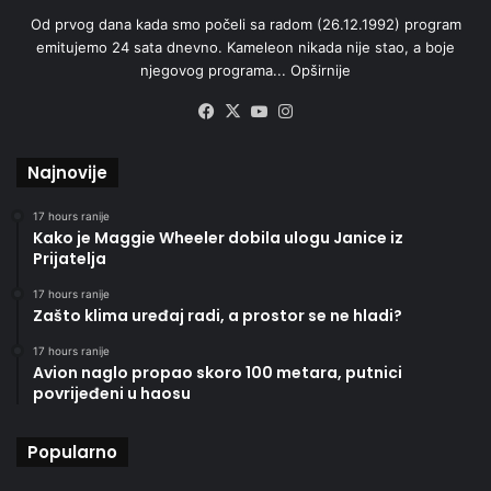
Od prvog dana kada smo počeli sa radom (26.12.1992) program
emitujemo 24 sata dnevno. Kameleon nikada nije stao, a boje
njegovog programa...
Opširnije
Facebook
X
YouTube
Instagram
Najnovije
17 hours ranije
Kako je Maggie Wheeler dobila ulogu Janice iz
Prijatelja
17 hours ranije
Zašto klima uređaj radi, a prostor se ne hladi?
17 hours ranije
Avion naglo propao skoro 100 metara, putnici
povrijeđeni u haosu
Popularno