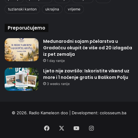
tuzlanski kanton
ukrajina
vrijeme
Preporučujemo
Međunarodni sajam pčelarstva u
Gradačcu okupit će više od 20 izlagača
iz pet zemalja
1 day ranije
Ljeto nije završilo: Iskoristite vikend uz
more i 1 noćenje gratis u Baškom Polju
3 weeks ranije
© 2026. Radio Kameleon doo | Development:
colosseum.ba
Facebook
X
YouTube
Instagram