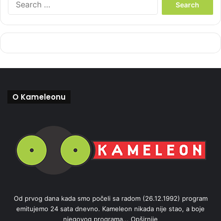
e
a
r
c
h
f
o
r
:
O Kameleonu
Od prvog dana kada smo počeli sa radom (26.12.1992) program
emitujemo 24 sata dnevno. Kameleon nikada nije stao, a boje
njegovog programa...
Opširnije