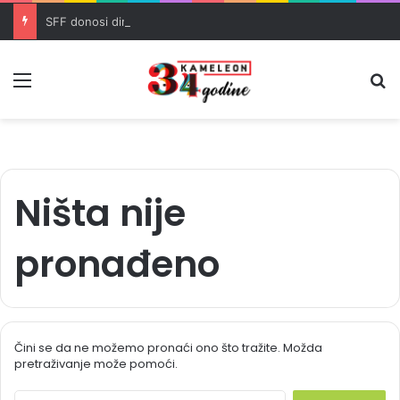
SFF donosi dirljive filmove o ratnim traumama i trijumfu života
Meni
Pr
Ništa nije
pronađeno
Čini se da ne možemo pronaći ono što tražite. Možda
pretraživanje može pomoći.
S