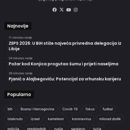
Facebook
X
YouTube
Instagram
Najnovije
11 minutes ranije
ZEPS 2026: U BiH stiže najveća privredna delegacija iz
Libije
24 minutes ranije
Požar kod Konjica progutao šumu i prijeti naseljima
26 minutes ranije
Pjanić o Alajbegoviću: Potencijal za vrhunsku karijeru
Popularno
bih
Bosna i Hercegovina
Covid-19
fokus
fudbal
istaknuto
izrael
kameleon
koronavirus
milorad dodik
policija
predsjednik
rusija
sarajevo
tuzla