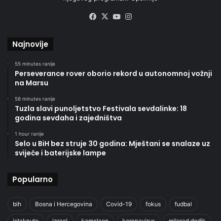
Facebook
X
YouTube
Instagram
Najnovije
55 minutes ranije
Perseverance rover oborio rekord u autonomnoj vožnji
na Marsu
58 minutes ranije
Tuzla slavi punoljetstvo Festivala sevdalinke: 18
godina sevdaha i zajedništva
1 hour ranije
Selo u BiH bez struje 30 godina: Mještani se snalaze uz
svijeće i baterijske lampe
Popularno
bih
Bosna i Hercegovina
Covid-19
fokus
fudbal
istaknuto
izrael
kameleon
koronavirus
milorad dodik