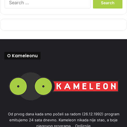
e
a
r
c
h
f
o
r
:
O Kameleonu
Od prvog dana kada smo počeli sa radom (26.12.1992) program
emitujemo 24 sata dnevno. Kameleon nikada nije stao, a boje
njegovog programa...
Opširnije