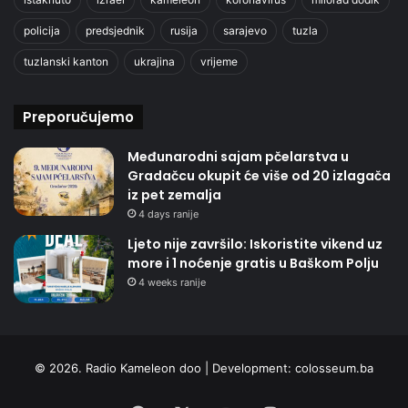
policija
predsjednik
rusija
sarajevo
tuzla
tuzlanski kanton
ukrajina
vrijeme
Preporučujemo
Međunarodni sajam pčelarstva u
Gradačcu okupit će više od 20 izlagača
iz pet zemalja
4 days ranije
Ljeto nije završilo: Iskoristite vikend uz
more i 1 noćenje gratis u Baškom Polju
4 weeks ranije
© 2026. Radio Kameleon doo | Development:
colosseum.ba