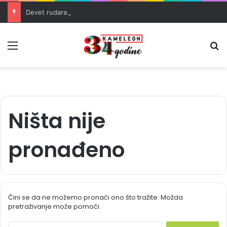
Devet rudara šestu noć u jami Raspotočje traži isplatu dugovanih plaća
Meni
Pr
Ništa nije
pronađeno
Čini se da ne možemo pronaći ono što tražite. Možda
pretraživanje može pomoći.
S