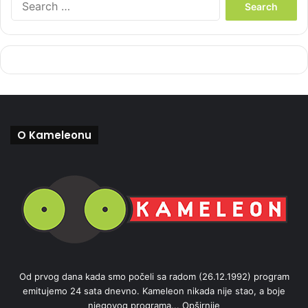
e
a
r
c
h
f
o
r
:
O Kameleonu
Od prvog dana kada smo počeli sa radom (26.12.1992) program
emitujemo 24 sata dnevno. Kameleon nikada nije stao, a boje
njegovog programa...
Opširnije