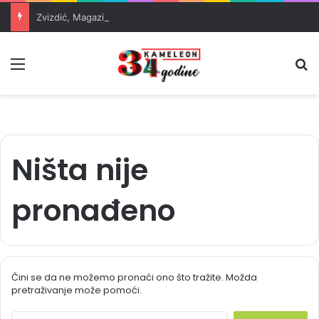
Zvizdić, Magazinović i Kojović traže poseban status za Memorijalni centar Srebrenica
Meni
Pr
Ništa nije
pronađeno
Čini se da ne možemo pronaći ono što tražite. Možda
pretraživanje može pomoći.
S