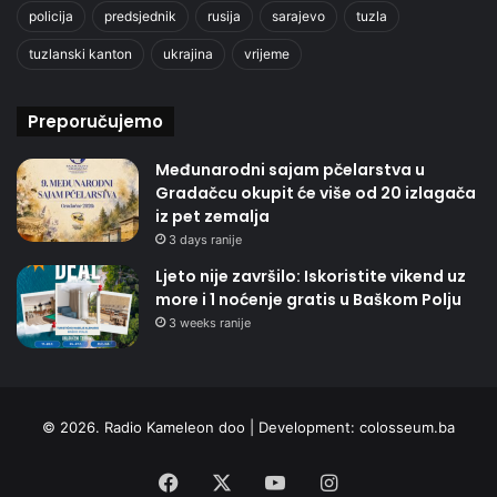
policija
predsjednik
rusija
sarajevo
tuzla
tuzlanski kanton
ukrajina
vrijeme
Preporučujemo
Međunarodni sajam pčelarstva u
Gradačcu okupit će više od 20 izlagača
iz pet zemalja
3 days ranije
Ljeto nije završilo: Iskoristite vikend uz
more i 1 noćenje gratis u Baškom Polju
3 weeks ranije
© 2026. Radio Kameleon doo | Development:
colosseum.ba
Facebook
X
YouTube
Instagram