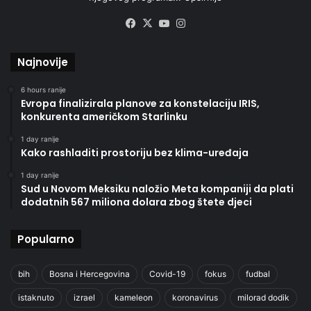
Facebook
X
YouTube
Instagram
Najnovije
6 hours ranije
Evropa finalizirala planove za konstelaciju IRIS,
konkurenta američkom Starlinku
1 day ranije
Kako rashladiti prostoriju bez klima-uređaja
1 day ranije
Sud u Novom Meksiku naložio Meta kompaniji da plati
dodatnih 567 miliona dolara zbog štete djeci
Popularno
bih
Bosna i Hercegovina
Covid-19
fokus
fudbal
istaknuto
izrael
kameleon
koronavirus
milorad dodik