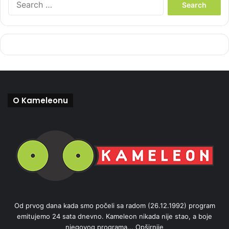
e
a
r
c
h
f
o
r
:
O Kameleonu
Od prvog dana kada smo počeli sa radom (26.12.1992) program
emitujemo 24 sata dnevno. Kameleon nikada nije stao, a boje
njegovog programa...
Opširnije