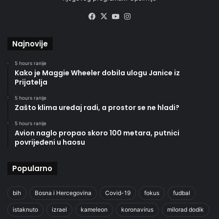
Facebook
X
YouTube
Instagram
Najnovije
5 hours ranije
Kako je Maggie Wheeler dobila ulogu Janice iz
Prijatelja
5 hours ranije
Zašto klima uređaj radi, a prostor se ne hladi?
5 hours ranije
Avion naglo propao skoro 100 metara, putnici
povrijeđeni u haosu
Popularno
bih
Bosna i Hercegovina
Covid-19
fokus
fudbal
istaknuto
izrael
kameleon
koronavirus
milorad dodik