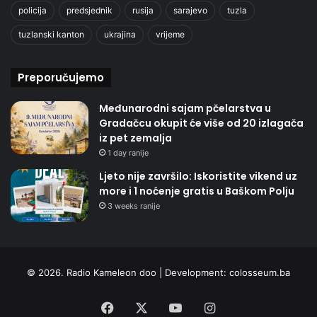
policija
predsjednik
rusija
sarajevo
tuzla
tuzlanski kanton
ukrajina
vrijeme
Preporučujemo
Međunarodni sajam pčelarstva u
Gradačcu okupit će više od 20 izlagača
iz pet zemalja
1 day ranije
Ljeto nije završilo: Iskoristite vikend uz
more i 1 noćenje gratis u Baškom Polju
3 weeks ranije
© 2026. Radio Kameleon doo | Development:
colosseum.ba
Facebook
X
YouTube
Instagram