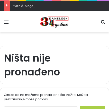
Zvizdić, Magazinović i Kojović traže poseban status za Memorijalni centar Srebrenica
Meni
Pr
Ništa nije
pronađeno
Čini se da ne možemo pronaći ono što tražite. Možda
pretraživanje može pomoći.
S