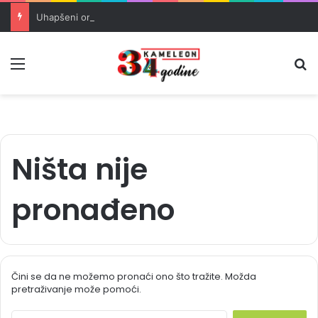
Uhapšeni organizatori krijumčarenja migranata preko BiH i Balkana
Meni
Pr
Ništa nije
pronađeno
Čini se da ne možemo pronaći ono što tražite. Možda
pretraživanje može pomoći.
S