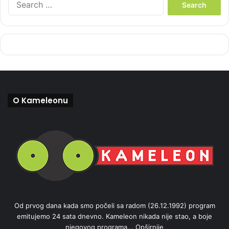
e
a
r
c
h
f
o
r
:
O Kameleonu
Od prvog dana kada smo počeli sa radom (26.12.1992) program
emitujemo 24 sata dnevno. Kameleon nikada nije stao, a boje
njegovog programa...
Opširnije