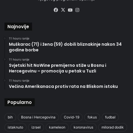
Facebook
X
YouTube
Instagram
Najnovije
11 hours ranije
Muškarac (71) i žena (59) dobili bliznakinje nakon 34
godine borbe
11 hours ranije
Svjetski hit NoWine premijerno stiže u Bosnu i
Hercegovinu – promocija u petak u Tuzli
11 hours ranije
Većina Amerikanaca protiv rata na Bliskom istoku
Popularno
bih
Bosna i Hercegovina
Covid-19
fokus
fudbal
istaknuto
izrael
kameleon
koronavirus
milorad dodik