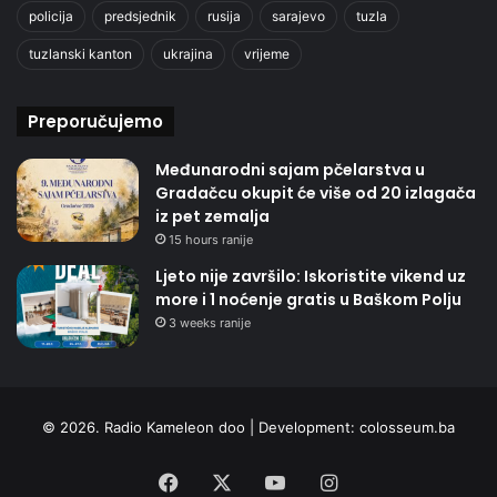
policija
predsjednik
rusija
sarajevo
tuzla
tuzlanski kanton
ukrajina
vrijeme
Preporučujemo
Međunarodni sajam pčelarstva u
Gradačcu okupit će više od 20 izlagača
iz pet zemalja
15 hours ranije
Ljeto nije završilo: Iskoristite vikend uz
more i 1 noćenje gratis u Baškom Polju
3 weeks ranije
© 2026. Radio Kameleon doo | Development:
colosseum.ba
Facebook
X
YouTube
Instagram