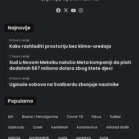
Facebook
X
YouTube
Instagram
Najnovije
6 hours ranije
Kako rashladiti prostoriju bez klima-uređaja
7 hours ranije
Sud u Novom Meksiku naložio Meta kompaniji da plati
dodatnih 567 miliona dolara zbog štete djeci
9 hours ranije
Uginuće sobova na Svalbardu zbunjuje naučnike
Popularno
bih
Bosna i Hercegovina
Covid-19
fokus
fudbal
istaknuto
izrael
kameleon
koronavirus
milorad dodik
policija
predsjednik
rusija
sarajevo
tuzla