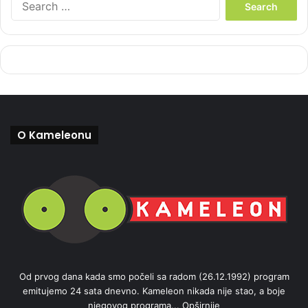
e
a
r
c
h
f
o
r
:
O Kameleonu
Od prvog dana kada smo počeli sa radom (26.12.1992) program
emitujemo 24 sata dnevno. Kameleon nikada nije stao, a boje
njegovog programa...
Opširnije