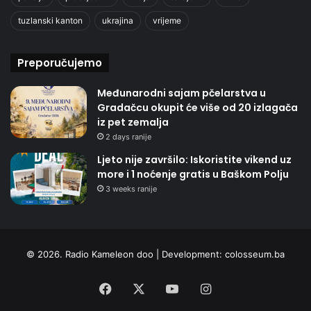
tuzlanski kanton
ukrajina
vrijeme
Preporučujemo
Međunarodni sajam pčelarstva u
Gradačcu okupit će više od 20 izlagača
iz pet zemalja
2 days ranije
Ljeto nije završilo: Iskoristite vikend uz
more i 1 noćenje gratis u Baškom Polju
3 weeks ranije
© 2026. Radio Kameleon doo | Development:
colosseum.ba
Facebook
X
YouTube
Instagram