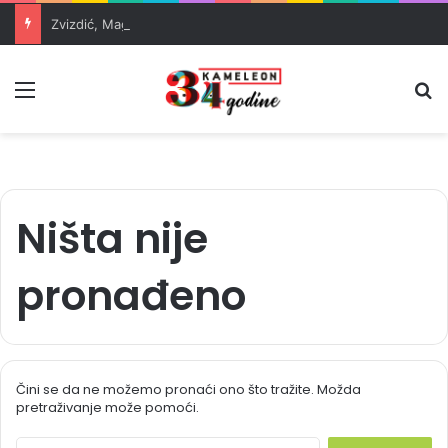
Zvizdić, Magazinović i Kojović traže poseban status za Memorijalni centar Srebrenica
Meni
Pr
Ništa nije
pronađeno
Čini se da ne možemo pronaći ono što tražite. Možda
pretraživanje može pomoći.
S