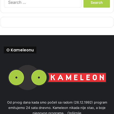
e
a
r
c
h
f
o
r
:
O Kameleonu
Od prvog dana kada smo počeli sa radom (26.12.1992) program
emitujemo 24 sata dnevno. Kameleon nikada nije stao, a boje
njegovog programa...
Opširnije