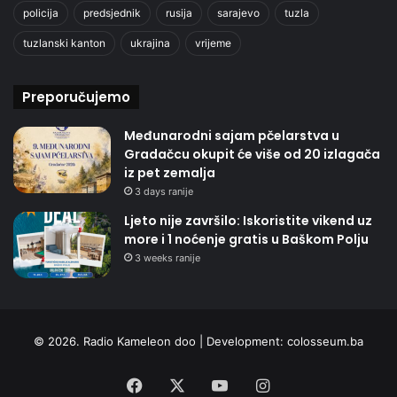
policija
predsjednik
rusija
sarajevo
tuzla
tuzlanski kanton
ukrajina
vrijeme
Preporučujemo
Međunarodni sajam pčelarstva u
Gradačcu okupit će više od 20 izlagača
iz pet zemalja
3 days ranije
Ljeto nije završilo: Iskoristite vikend uz
more i 1 noćenje gratis u Baškom Polju
3 weeks ranije
© 2026. Radio Kameleon doo | Development:
colosseum.ba
Facebook
X
YouTube
Instagram