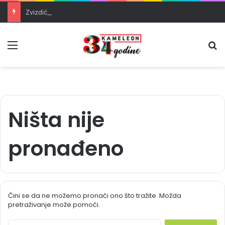
Zvizdić, Magazinović i Kojović traže poseban status za Memorijalni centar Srebrenica
Meni
Pr
Ništa nije
pronađeno
Čini se da ne možemo pronaći ono što tražite. Možda
pretraživanje može pomoći.
S