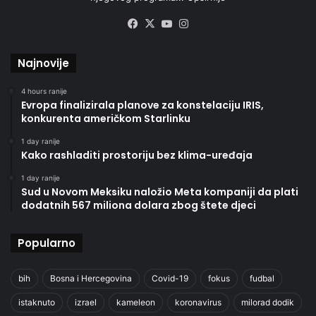
Facebook
X
YouTube
Instagram
Najnovije
4 hours ranije
Evropa finalizirala planove za konstelaciju IRIS,
konkurenta američkom Starlinku
1 day ranije
Kako rashladiti prostoriju bez klima-uređaja
1 day ranije
Sud u Novom Meksiku naložio Meta kompaniji da plati
dodatnih 567 miliona dolara zbog štete djeci
Popularno
bih
Bosna i Hercegovina
Covid-19
fokus
fudbal
istaknuto
izrael
kameleon
koronavirus
milorad dodik