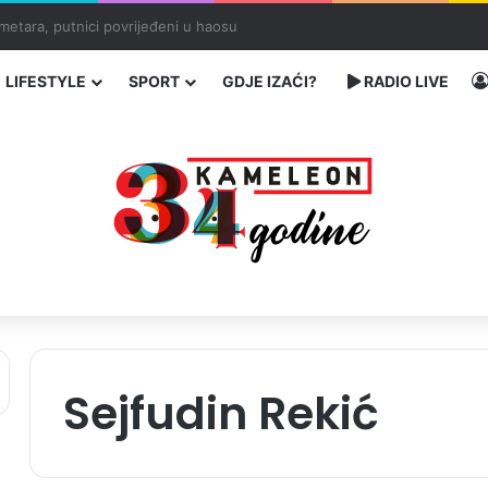
 traže poseban status za Memorijalni centar Srebrenica
LIFESTYLE
SPORT
GDJE IZAĆI?
RADIO LIVE
Sejfudin Rekić