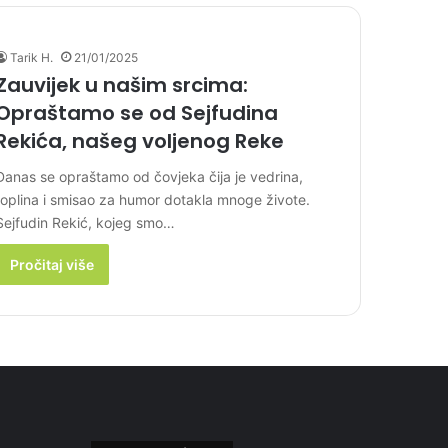
Tarik H.
21/01/2025
Zauvijek u našim srcima:
Opraštamo se od Sejfudina
Rekića, našeg voljenog Reke
Danas se opraštamo od čovjeka čija je vedrina,
toplina i smisao za humor dotakla mnoge živote.
Sejfudin Rekić, kojeg smo…
Pročitaj više