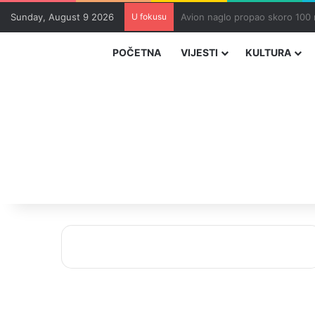
Sunday, August 9 2026
U fokusu
Zvizdić, Magazinović i Kojović
POČETNA
VIJESTI
KULTURA