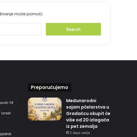
aživanje može pomoći.
S
e
a
r
c
h
f
o
r
:
Preporučujemo
Međunarodni
ovid-19
sajam pčelarstva u
Gradačcu okupit će
izrael
više od 20 izlagača
iz pet zemalja
2 days ranije
sjednik