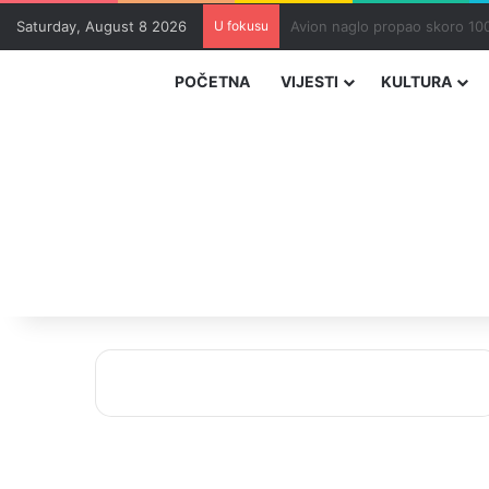
Saturday, August 8 2026
U fokusu
Zvizdić, Magazinović i Kojovi
POČETNA
VIJESTI
KULTURA