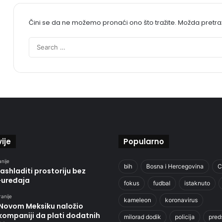
Čini se da ne možemo pronaći ono što tražite. Možda pretr
ije
Popularno
anije
bih
Bosna i Hercegovina
C
ashladiti prostoriju bez
-uređaja
fokus
fudbal
istaknuto
ranije
kameleon
koronavirus
 Novom Meksiku naložio
kompaniji da plati dodatnih
milorad dodik
policija
pred