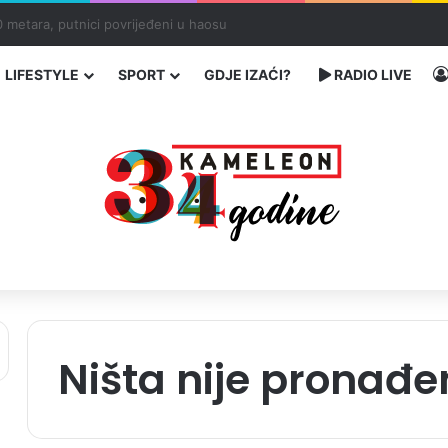
ć traže poseban status za Memorijalni centar Srebrenica
LIFESTYLE
SPORT
GDJE IZAĆI?
RADIO LIVE
Ništa nije pronađe