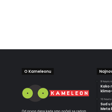
O Kameleonu
Najnov
9 hours r
Kako r
klima
10 hours 
Sud u
Meta 
Od prvog dana kada smo počeli sa radom