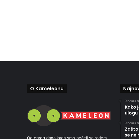
O Kameleonu
Najnov
9 hours r
Kako 
ulogu 
9 hours r
Zašto 
se ne 
Od prvog dana kada smo počeli sa radom