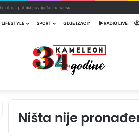
ć traže poseban status za Memorijalni centar Srebrenica
LIFESTYLE
SPORT
GDJE IZAĆI?
RADIO LIVE
Ništa nije pronađe