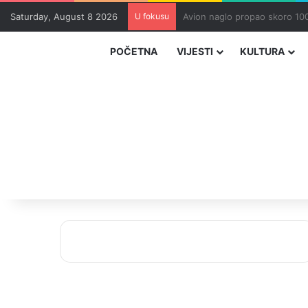
Saturday, August 8 2026
U fokusu
Zvizdić, Magazinović i Kojovi
POČETNA
VIJESTI
KULTURA