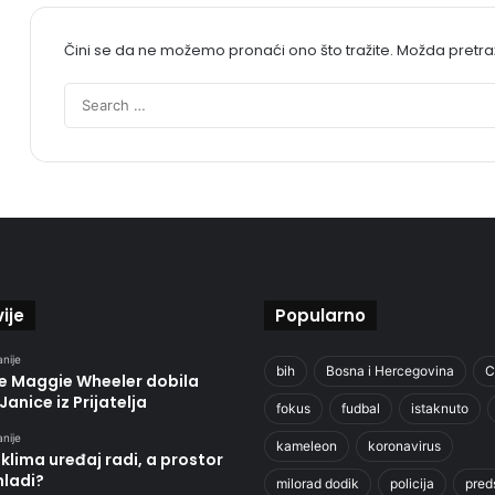
Čini se da ne možemo pronaći ono što tražite. Možda pretr
ije
Popularno
anije
bih
Bosna i Hercegovina
C
je Maggie Wheeler dobila
Janice iz Prijatelja
fokus
fudbal
istaknuto
anije
kameleon
koronavirus
klima uređaj radi, a prostor
hladi?
milorad dodik
policija
pred