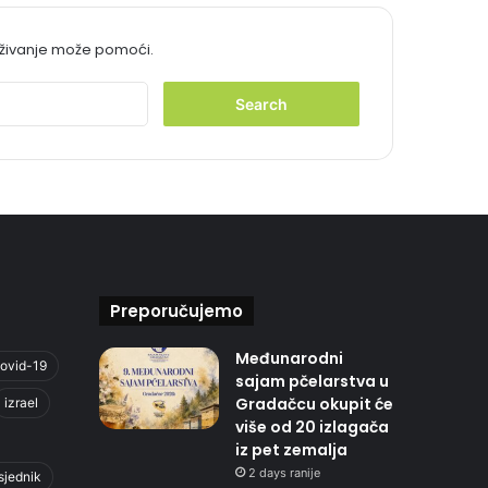
aživanje može pomoći.
S
e
a
r
c
h
f
o
r
:
Preporučujemo
Međunarodni
ovid-19
sajam pčelarstva u
Gradačcu okupit će
izrael
više od 20 izlagača
iz pet zemalja
2 days ranije
sjednik