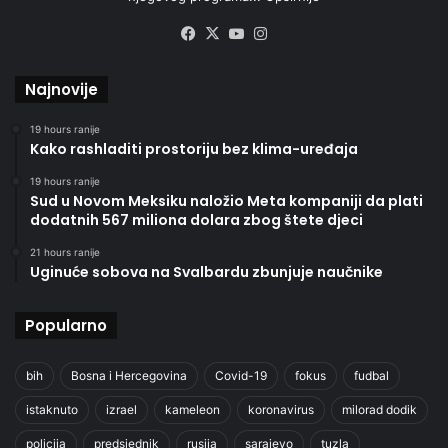
Facebook
X
YouTube
Instagram
Najnovije
19 hours ranije
Kako rashladiti prostoriju bez klima-uređaja
19 hours ranije
Sud u Novom Meksiku naložio Meta kompaniji da plati
dodatnih 567 miliona dolara zbog štete djeci
21 hours ranije
Uginuće sobova na Svalbardu zbunjuje naučnike
Popularno
bih
Bosna i Hercegovina
Covid-19
fokus
fudbal
istaknuto
izrael
kameleon
koronavirus
milorad dodik
policija
predsjednik
rusija
sarajevo
tuzla