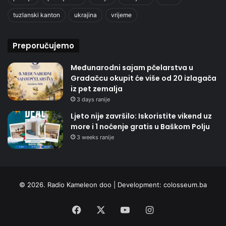
tuzlanski kanton
ukrajina
vrijeme
Preporučujemo
Međunarodni sajam pčelarstva u
Gradačcu okupit će više od 20 izlagača
iz pet zemalja
3 days ranije
Ljeto nije završilo: Iskoristite vikend uz
more i 1 noćenje gratis u Baškom Polju
3 weeks ranije
© 2026. Radio Kameleon doo | Development:
colosseum.ba
Facebook
X
YouTube
Instagram