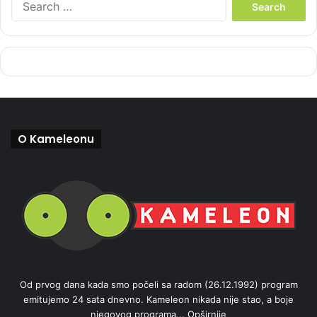
e
a
r
c
h
f
o
r
:
O Kameleonu
Od prvog dana kada smo počeli sa radom (26.12.1992) program
emitujemo 24 sata dnevno. Kameleon nikada nije stao, a boje
njegovog programa...
Opširnije