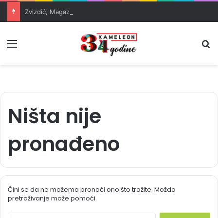
Zvizdić, Magazinović i Kojović traže poseban status za Memorijalni centar Srebrenica
Meni
Pr
Ništa nije
pronađeno
Čini se da ne možemo pronaći ono što tražite. Možda
pretraživanje može pomoći.
S