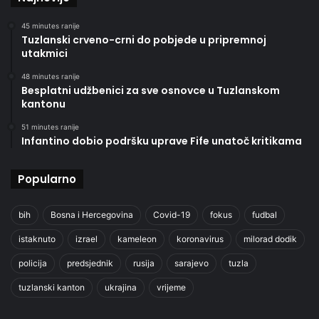
45 minutes ranije
Tuzlanski crveno-crni do pobjede u pripremnoj
utakmici
48 minutes ranije
Besplatni udžbenici za sve osnovce u Tuzlanskom
kantonu
51 minutes ranije
Infantino dobio podršku uprave Fife unatoč kritikama
Popularno
bih
Bosna i Hercegovina
Covid-19
fokus
fudbal
istaknuto
izrael
kameleon
koronavirus
milorad dodik
policija
predsjednik
rusija
sarajevo
tuzla
tuzlanski kanton
ukrajina
vrijeme