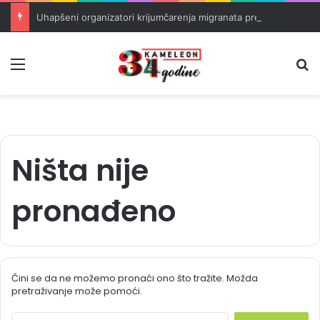
Uhapšeni organizatori krijumčarenja migranata preko BiH i Balkana
Meni
Pr
Ništa nije
pronađeno
Čini se da ne možemo pronaći ono što tražite. Možda
pretraživanje može pomoći.
S