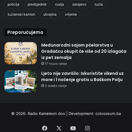
policija
predsjednik
rusija
sarajevo
tuzla
tuzlanski kanton
ukrajina
vrijeme
Preporučujemo
Međunarodni sajam pčelarstva u
Gradačcu okupit će više od 20 izlagača
iz pet zemalja
17 hours ranije
Ljeto nije završilo: Iskoristite vikend uz
more i 1 noćenje gratis u Baškom Polju
3 weeks ranije
© 2026. Radio Kameleon doo | Development:
colosseum.ba
Facebook
X
YouTube
Instagram