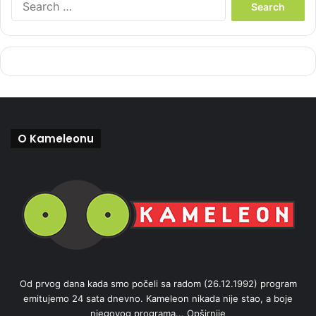
e
a
r
c
h
f
o
r
:
O Kameleonu
Od prvog dana kada smo počeli sa radom (26.12.1992) program
emitujemo 24 sata dnevno. Kameleon nikada nije stao, a boje
njegovog programa...
Opširnije