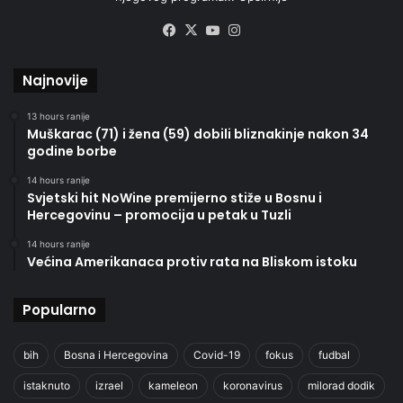
Facebook
X
YouTube
Instagram
Najnovije
13 hours ranije
Muškarac (71) i žena (59) dobili bliznakinje nakon 34
godine borbe
14 hours ranije
Svjetski hit NoWine premijerno stiže u Bosnu i
Hercegovinu – promocija u petak u Tuzli
14 hours ranije
Većina Amerikanaca protiv rata na Bliskom istoku
Popularno
bih
Bosna i Hercegovina
Covid-19
fokus
fudbal
istaknuto
izrael
kameleon
koronavirus
milorad dodik