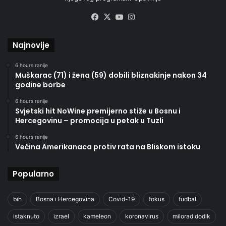
Facebook
X
YouTube
Instagram
Najnovije
6 hours ranije
Muškarac (71) i žena (59) dobili bliznakinje nakon 34
godine borbe
6 hours ranije
Svjetski hit NoWine premijerno stiže u Bosnu i
Hercegovinu – promocija u petak u Tuzli
6 hours ranije
Većina Amerikanaca protiv rata na Bliskom istoku
Popularno
bih
Bosna i Hercegovina
Covid-19
fokus
fudbal
istaknuto
izrael
kameleon
koronavirus
milorad dodik