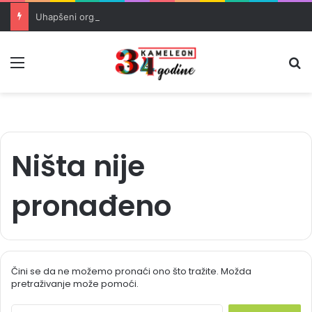
Uhapšeni organizatori krijumčarenja migranata preko BiH i Balkana
Meni
Pr
Ništa nije
pronađeno
Čini se da ne možemo pronaći ono što tražite. Možda
pretraživanje može pomoći.
S