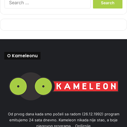
e
a
r
c
h
f
o
r
:
O Kameleonu
Od prvog dana kada smo počeli sa radom (26.12.1992) program
emitujemo 24 sata dnevno. Kameleon nikada nije stao, a boje
njegovog programa...
Opširnije