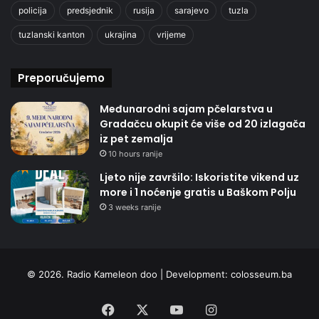
policija
predsjednik
rusija
sarajevo
tuzla
tuzlanski kanton
ukrajina
vrijeme
Preporučujemo
Međunarodni sajam pčelarstva u
Gradačcu okupit će više od 20 izlagača
iz pet zemalja
10 hours ranije
Ljeto nije završilo: Iskoristite vikend uz
more i 1 noćenje gratis u Baškom Polju
3 weeks ranije
© 2026. Radio Kameleon doo | Development:
colosseum.ba
Facebook
X
YouTube
Instagram