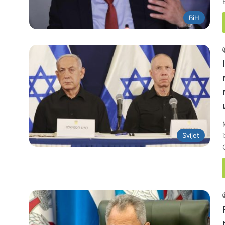
BiH
Svijet