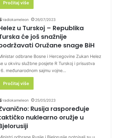
Pročitaj više
radiokameleon
26/07/2023
Helez u Turskoj – Republika
Turska će još snažnije
podržavati Oružane snage BiH
Ministar odbrane Bosne i Hercegovine Zukan Helez
se u okviru službne posjete R Turskoj i prisustva
16. međunarodnom sajmu vojne…
Pročitaj više
radiokameleon
25/05/2023
Zvanično: Rusija raspoređuje
taktičko nuklearno oružje u
Bjelorusiji
Ministri odbrane Rusije i Bjelorusije potpisali su u