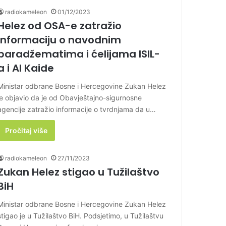
radiokameleon
01/12/2023
Helez od OSA-e zatražio
informaciju o navodnim
paradžematima i ćelijama ISIL-
a i Al Kaide
Ministar odbrane Bosne i Hercegovine Zukan Helez
je objavio da je od Obavještajno-sigurnosne
agencije zatražio informacije o tvrdnjama da u…
Pročitaj više
radiokameleon
27/11/2023
Zukan Helez stigao u Tužilaštvo
BiH
Ministar odbrane Bosne i Hercegovine Zukan Helez
stigao je u Tužilaštvo BiH. Podsjetimo, u Tužilaštvu