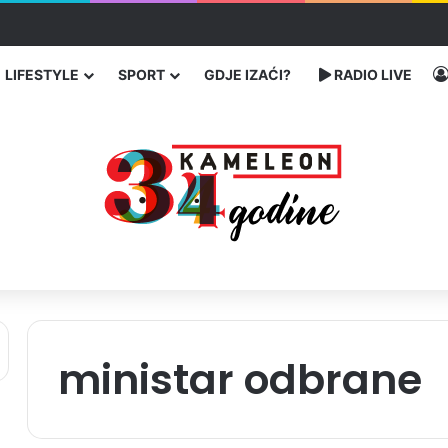
traže poseban status za Memorijalni centar Srebrenica
LIFESTYLE
SPORT
GDJE IZAĆI?
RADIO LIVE
ministar odbrane