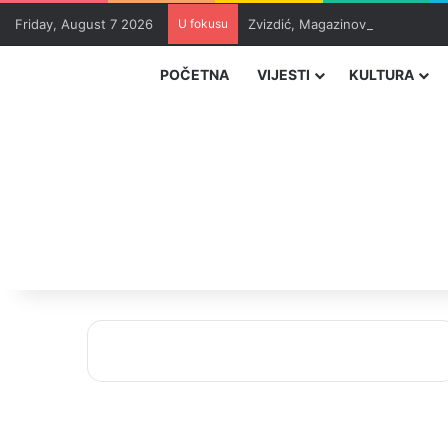
Friday, August 7 2026
U fokusu
Zvizdić, Magazinović i Kojović 
POČETNA
VIJESTI
KULTURA