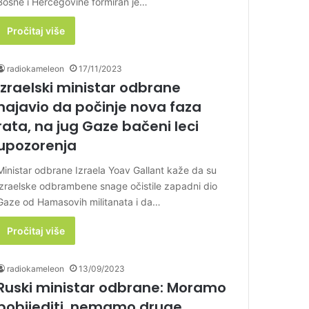
Bosne i Hercegovine formiran je…
Pročitaj više
radiokameleon
17/11/2023
Izraelski ministar odbrane
najavio da počinje nova faza
rata, na jug Gaze bačeni leci
upozorenja
Ministar odbrane Izraela Yoav Gallant kaže da su
izraelske odbrambene snage očistile zapadni dio
Gaze od Hamasovih militanata i da…
Pročitaj više
radiokameleon
13/09/2023
Ruski ministar odbrane: Moramo
pobijediti, nemamo druge