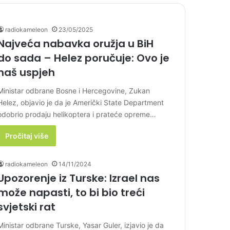
radiokameleon
23/05/2025
Najveća nabavka oružja u BiH
do sada – Helez poručuje: Ovo je
naš uspjeh
Ministar odbrane Bosne i Hercegovine, Zukan
Helez, objavio je da je Američki State Department
odobrio prodaju helikoptera i prateće opreme…
Pročitaj više
radiokameleon
14/11/2024
Upozorenje iz Turske: Izrael nas
može napasti, to bi bio treći
svjetski rat
Ministar odbrane Turske, Yasar Guler, izjavio je da