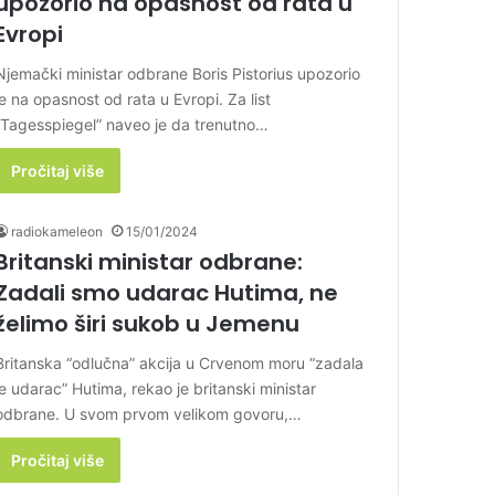
upozorio na opasnost od rata u
Evropi
Njemački ministar odbrane Boris Pistorius upozorio
je na opasnost od rata u Evropi. Za list
“Tagesspiegel” naveo je da trenutno…
Pročitaj više
radiokameleon
15/01/2024
Britanski ministar odbrane:
Zadali smo udarac Hutima, ne
želimo širi sukob u Jemenu
Britanska “odlučna” akcija u Crvenom moru “zadala
je udarac” Hutima, rekao je britanski ministar
odbrane. U svom prvom velikom govoru,…
Pročitaj više