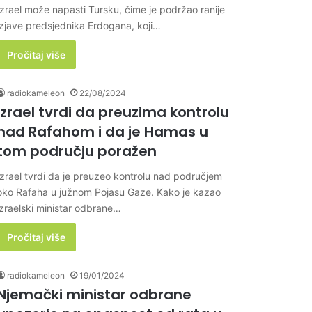
Izrael može napasti Tursku, čime je podržao ranije
izjave predsjednika Erdogana, koji…
Pročitaj više
radiokameleon
22/08/2024
Izrael tvrdi da preuzima kontrolu
nad Rafahom i da je Hamas u
tom području poražen
Izrael tvrdi da je preuzeo kontrolu nad područjem
oko Rafaha u južnom Pojasu Gaze. Kako je kazao
izraelski ministar odbrane…
Pročitaj više
radiokameleon
19/01/2024
Njemački ministar odbrane