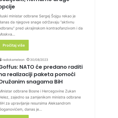
opcije
Ruski ministar odbrane Sergej Šojgu rekao je
danas da njegove snage održavaju “aktivnu
odbranu” pred ukrajinskom kontraofanzivom i da
Moskva…
Pročitaj više
radiokameleon
30/08/2023
Goffus: NATO će predano raditi
na realizaciji paketa pomoći
Oružanim snagama BiH
Ministar odbrane Bosne i Hercegovine Zukan
Helez, zajedno sa zamjenikom ministra odbrane
BiH za upravljanje resursima Aleksandrom
Goganovićem, danas je…