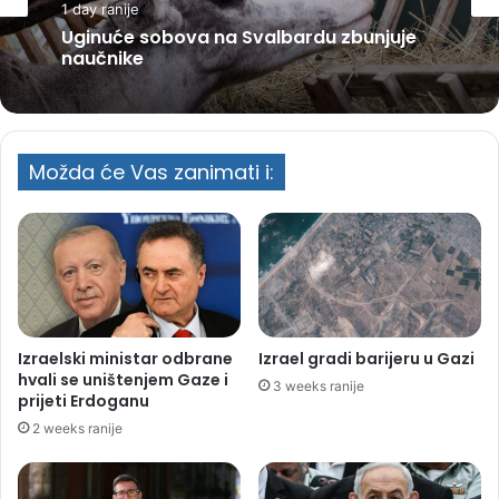
1 day ranije
Uginuće sobova na Svalbardu zbunjuje
naučnike
Možda će Vas zanimati i:
Izraelski ministar odbrane
Izrael gradi barijeru u Gazi
hvali se uništenjem Gaze i
3 weeks ranije
prijeti Erdoganu
2 weeks ranije