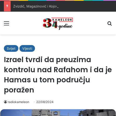
Zvizdić, Magazinović i Kojović traže poseban status za Memorijalni centar Srebrenica
Meni
Pr
Svijet
Vijesti
Izrael tvrdi da preuzima
kontrolu nad Rafahom i da je
Hamas u tom području
poražen
radiokameleon
22/08/2024