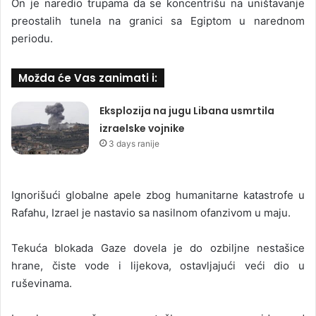
On je naredio trupama da se koncentrišu na uništavanje
preostalih tunela na granici sa Egiptom u narednom
periodu.
Možda će Vas zanimati i:
Eksplozija na jugu Libana usmrtila
izraelske vojnike
3 days ranije
Ignorišući globalne apele zbog humanitarne katastrofe u
Rafahu, Izrael je nastavio sa nasilnom ofanzivom u maju.
Tekuća blokada Gaze dovela je do ozbiljne nestašice
hrane, čiste vode i lijekova, ostavljajući veći dio u
ruševinama.