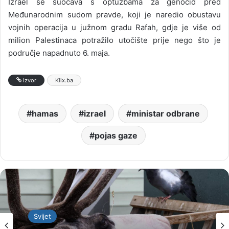
Izrael se suočava s optužbama za genocid pred
Međunarodnim sudom pravde, koji je naredio obustavu
vojnih operacija u južnom gradu Rafah, gdje je više od
milion Palestinaca potražilo utočište prije nego što je
područje napadnuto 6. maja.
Izvor
Klix.ba
hamas
izrael
ministar odbrane
pojas gaze
Svijet