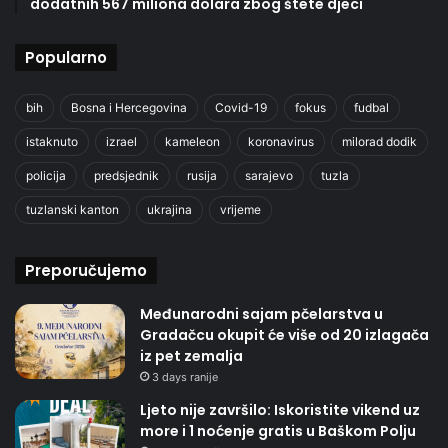
dodatnih 567 miliona dolara zbog štete djeci
Popularno
bih
Bosna i Hercegovina
Covid-19
fokus
fudbal
istaknuto
izrael
kameleon
koronavirus
milorad dodik
policija
predsjednik
rusija
sarajevo
tuzla
tuzlanski kanton
ukrajina
vrijeme
Preporučujemo
Međunarodni sajam pčelarstva u
Gradačcu okupit će više od 20 izlagača
iz pet zemalja
3 days ranije
Ljeto nije završilo: Iskoristite vikend uz
more i 1 noćenje gratis u Baškom Polju