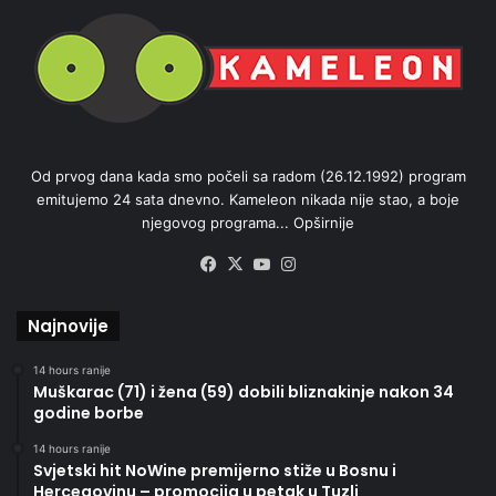
Od prvog dana kada smo počeli sa radom (26.12.1992) program
emitujemo 24 sata dnevno. Kameleon nikada nije stao, a boje
njegovog programa...
Opširnije
Facebook
X
YouTube
Instagram
Najnovije
14 hours ranije
Muškarac (71) i žena (59) dobili bliznakinje nakon 34
godine borbe
14 hours ranije
Svjetski hit NoWine premijerno stiže u Bosnu i
Hercegovinu – promocija u petak u Tuzli