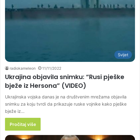
Svijet
radiokameleon
11/11/2022
Ukrajina objavila snimku: “Rusi pješke
bježe iz Hersona” (VIDEO)
Ukrajinska vojska danas je na društvenim mrežama objavila
snimku za koju tvrdi da prikazuje ruske vojnike kako pješke
bježe iz…
Pročitaj više