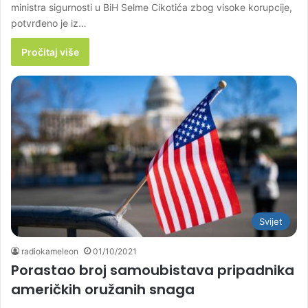
ministra sigurnosti u BiH Selme Cikotića zbog visoke korupcije,
potvrđeno je iz…
Pročitaj više
Svijet
radiokameleon
01/10/2021
Porastao broj samoubistava pripadnika
američkih oružanih snaga