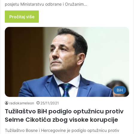
posjetu Ministarstvu odbrane i Oružanim…
Pročitaj više
BiH
radiokameleon
25/11/2021
Tužilaštvo BiH podiglo optužnicu protiv
Selme Cikotića zbog visoke korupcije
Tužilaštvo Bosne i Hercegovine je podiglo optužnicu protiv