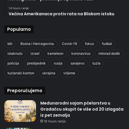
14 hours ranije
Većina Amerikanaca protiv rata na Bliskom istoku
Popularno
bih
Bosna i Hercegovina
Covid-19
fokus
fudbal
istaknuto
izrael
kameleon
koronavirus
milorad dodik
policija
predsjednik
rusija
sarajevo
tuzla
tuzlanski kanton
ukrajina
vrijeme
Preporučujemo
Međunarodni sajam pčelarstva u
Gradačcu okupit će više od 20 izlagača
iz pet zemalja
18 hours ranije