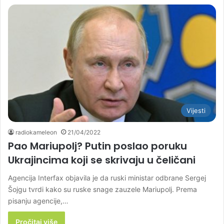
Vijesti
radiokameleon
21/04/2022
Pao Mariupolj? Putin poslao poruku
Ukrajincima koji se skrivaju u čeličani
Agencija Interfax objavila je da ruski ministar odbrane Sergej
Šojgu tvrdi kako su ruske snage zauzele Mariupolj. Prema
pisanju agencije,…
Pročitaj više