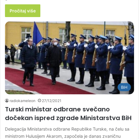
Pročitaj više
BiH
radiokameleon
27/12/2021
Turski ministar odbrane svečano
dočekan ispred zgrade Ministarstva BiH
Delegacija Ministarstva odbrane Republike Turske, na čelu sa
ministrom Hulusijem Akarom, započela je danas zvaničnu