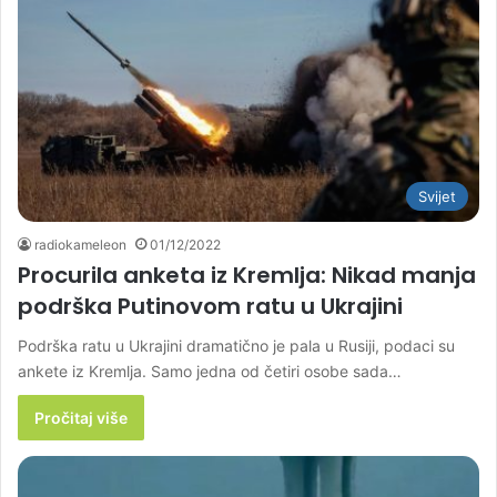
Svijet
radiokameleon
01/12/2022
Procurila anketa iz Kremlja: Nikad manja
podrška Putinovom ratu u Ukrajini
Podrška ratu u Ukrajini dramatično je pala u Rusiji, podaci su
ankete iz Kremlja. Samo jedna od četiri osobe sada…
Pročitaj više