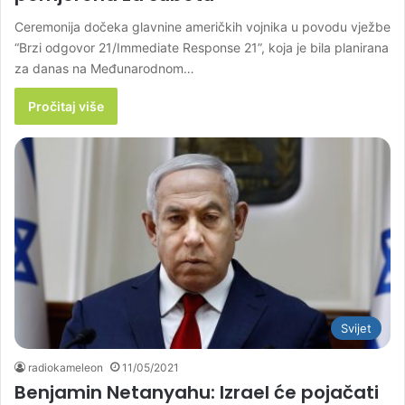
Ceremonija dočeka glavnine američkih vojnika u povodu vježbe
“Brzi odgovor 21/Immediate Response 21”, koja je bila planirana
za danas na Međunarodnom…
Pročitaj više
Svijet
radiokameleon
11/05/2021
Benjamin Netanyahu: Izrael će pojačati