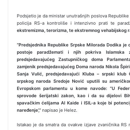
Podsjetio je da ministar unutrašnjih poslova Republike 
policija RS-a kontroliše i intenzivno prati te par
ekstremizma, terorizma, te ekstremnog vehabijskog r
“Predsjednika Republike Srpske Milorada Dodika je da
postoje paradžemati i njih pokriva Islamska 
predsjedavajućeg Zastupničkog doma Parlament
zamjenik predsjedavajućeg Doma naroda Nikola Špir
Sanja Vulić, predsjedavajući Kluba – srpski klub
srpskog naroda Sredoje Nović uputili su američk
Evropskom parlamentu u kome navode: ”U Federac
sprovode šerijatski zakon, kao i da su dijelovi B
spavačkim ćelijama Al Kaide i ISIL-a koje bi potenci
naređenje’,”
napisao je Helez.
Istakao je da smatra da ovakve izjave zvaničnika RS ni