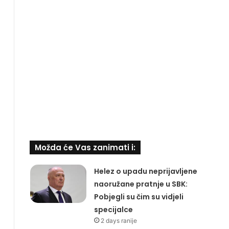
Možda će Vas zanimati i:
Helez o upadu neprijavljene
naoružane pratnje u SBK:
Pobjegli su čim su vidjeli
specijalce
2 days ranije