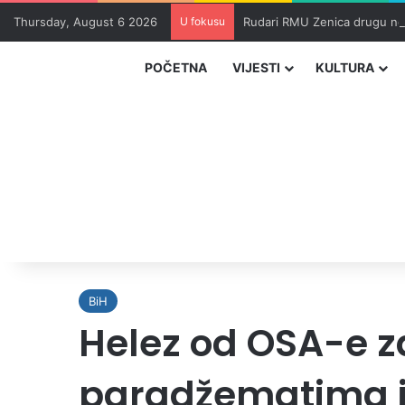
Thursday, August 6 2026
U fokusu
Rudari RMU Zenica drugu noć
POČETNA
VIJESTI
KULTURA
BiH
Helez od OSA-e z
paradžematima i ć