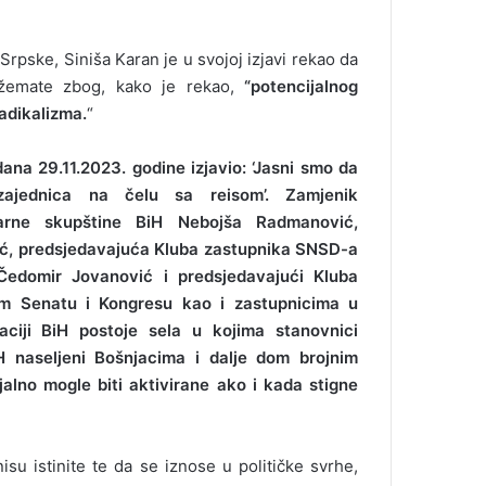
Srpske, Siniša Karan je u svojoj izjavi rekao da
adžemate zbog, kako je rekao,
“potencijalnog
adikalizma.
“
na 29.11.2023. godine izjavio: ‘Jasni smo da
zajednica na čelu sa reisom’. Zamjenik
arne skupštine BiH Nebojša Radmanović,
ić, predsjedavajuća Kluba zastupnika SNSD-a
 Čedomir Јovanović i predsjedavajući Kluba
om Senatu i Kongresu kao i zastupnicima u
iji BiH postoje sela u kojima stanovnici
iH naseljeni Bošnjacima i dalje dom brojnim
jalno mogle biti aktivirane ako i kada stigne
su istinite te da se iznose u političke svrhe,