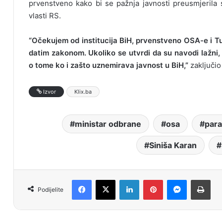
prvenstveno kako bi se pažnja javnosti preusmjerila s
vlasti RS.
“Očekujem od institucija BiH, prvenstveno OSA-e i Tuž
datim zakonom. Ukoliko se utvrdi da su navodi lažni,
o tome ko i zašto uznemirava javnost u BiH,”
zaključio
Izvor
Klix.ba
ministar odbrane
osa
par
Siniša Karan
Facebook
X
LinkedIn
Pinterest
Messenger
Print
Podijelite