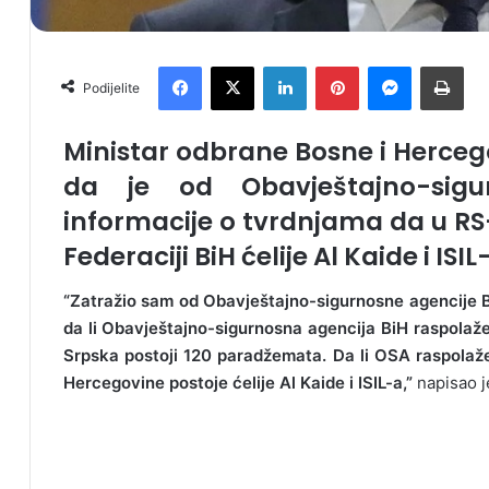
Facebook
X
LinkedIn
Pinterest
Messenger
Print
Podijelite
Ministar odbrane Bosne i Herceg
da je od Obavještajno-sigur
informacije o tvrdnjama da u RS
Federaciji BiH ćelije Al Kaide i ISIL
“Zatražio sam od Obavještajno-sigurnosne agencije Bi
da li Obavještajno-sigurnosna agencija BiH raspolaže
Srpska postoji 120 paradžemata. Da li OSA raspolaže 
Hercegovine postoje ćelije Al Kaide i ISIL-a,”
napisao j