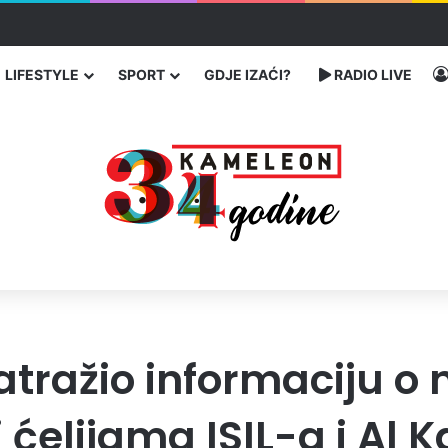
 proveli u jami u znak protesta
LIFESTYLE
SPORT
GDJE IZAĆI?
RADIO LIVE
atražio informaciju o
elijama ISIL-a i Al K