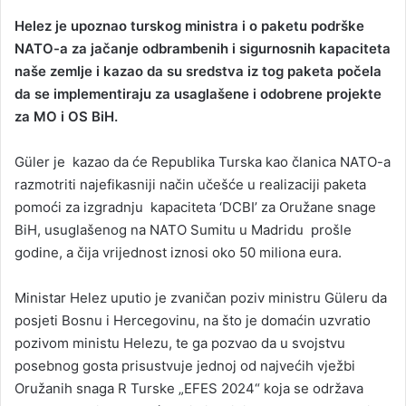
Helez je upoznao turskog ministra i o paketu podrške
NATO-a za jačanje odbrambenih i sigurnosnih kapaciteta
naše zemlje i kazao da su sredstva iz tog paketa počela
da se implementiraju za usaglašene i odobrene projekte
za MO i OS BiH.
Güler je kazao da će Republika Turska kao članica NATO-a
razmotriti najefikasniji način učešće u realizaciji paketa
pomoći za izgradnju kapaciteta ‘DCBI’ za Oružane snage
BiH, usuglašenog na NATO Sumitu u Madridu prošle
godine, a čija vrijednost iznosi oko 50 miliona eura.
Ministar Helez uputio je zvaničan poziv ministru Güleru da
posjeti Bosnu i Hercegovinu, na što je domaćin uzvratio
pozivom ministu Helezu, te ga pozvao da u svojstvu
posebnog gosta prisustvuje jednoj od najvećih vježbi
Oružanih snaga R Turske „EFES 2024“ koja se održava