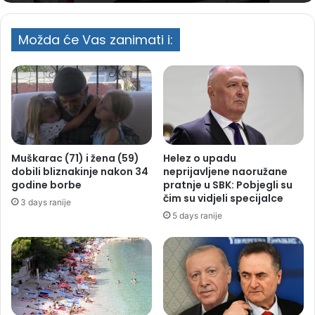
Možda će Vas zanimati i:
Muškarac (71) i žena (59)
Helez o upadu
dobili bliznakinje nakon 34
neprijavljene naoružane
godine borbe
pratnje u SBK: Pobjegli su
čim su vidjeli specijalce
3 days ranije
5 days ranije