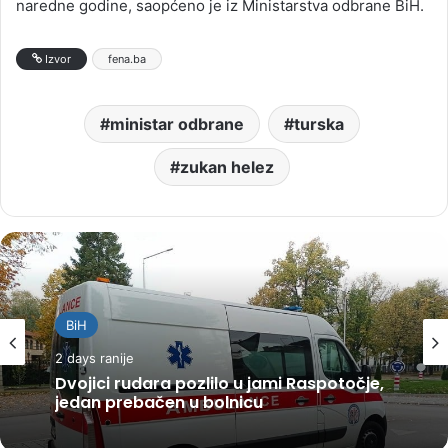
naredne godine, saopćeno je iz Ministarstva odbrane BiH.
Izvor
fena.ba
ministar odbrane
turska
zukan helez
BiH
2 days ranije
Dvojici rudara pozlilo u jami Raspotočje,
jedan prebačen u bolnicu