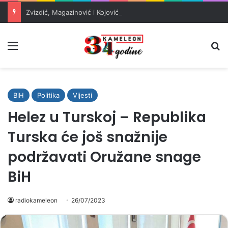
Zvizdić, Magazinović i Kojović traže poseban status za Memorijalni centar Srebrenica
Meni
Pr
BiH
Politika
Vijesti
Helez u Turskoj – Republika
Turska će još snažnije
podržavati Oružane snage
BiH
radiokameleon
26/07/2023