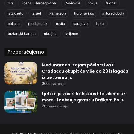
bih
Bosna i Hercegovina
Covid-19
fokus
fudbal
istaknuto
izrael
kameleon
koronavirus
milorad dodik
policija
predsjednik
rusija
sarajevo
tuzla
tuzlanski kanton
ukrajina
vrijeme
Preporučujemo
Međunarodni sajam pčelarstva u
Gradačcu okupit će više od 20 izlagača
iz pet zemalja
3 days ranije
Ljeto nije završilo: Iskoristite vikend uz
more i 1 noćenje gratis u Baškom Polju
3 weeks ranije