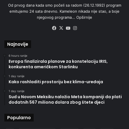
Od prvog dana kada smo počeli sa radom (26.12.1992) program
emitujemo 24 sata dnevno. Kameleon nikada nije stao, a boje
njegovog programa...
Opširnije
Facebook
X
YouTube
Instagram
Najnovije
6 hours ranije
Evropa finalizirala planove za konstelaciju IRIS,
konkurenta američkom Starlinku
1 day ranije
Kako rashladiti prostoriju bez klima-uređaja
1 day ranije
Sud u Novom Meksiku naložio Meta kompaniji da plati
dodatnih 567 miliona dolara zbog štete djeci
Popularno