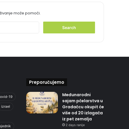
aživanje može pomoći.
S
e
a
r
c
h
f
o
r
:
Preporučujemo
Međunarodni
ovid-19
sajam pčelarstva u
Gradačcu okupit će
izrael
više od 20 izlagača
iz pet zemalja
2 days ranije
sjednik