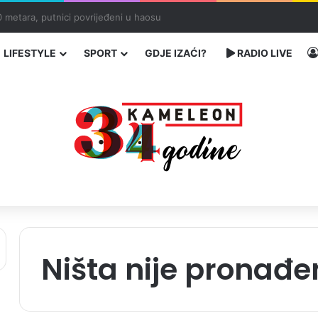
ć traže poseban status za Memorijalni centar Srebrenica
LIFESTYLE
SPORT
GDJE IZAĆI?
RADIO LIVE
Ništa nije pronađe