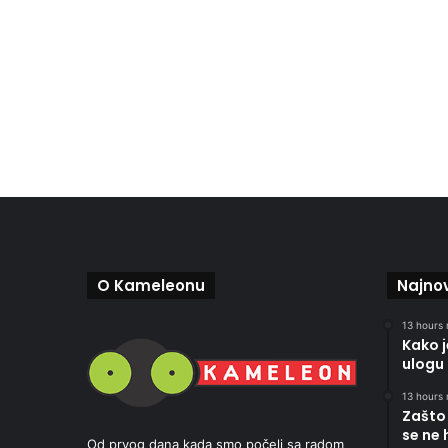
O Kameleonu
Najnov
13 hours 
Kako 
ulogu 
13 hours 
Zašto 
se ne 
Od prvog dana kada smo počeli sa radom