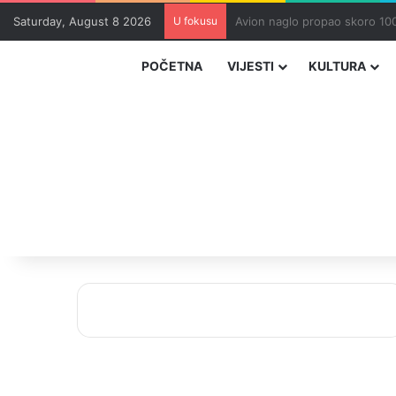
Saturday, August 8 2026
U fokusu
Zvizdić, Magazinović i Kojovi
POČETNA
VIJESTI
KULTURA