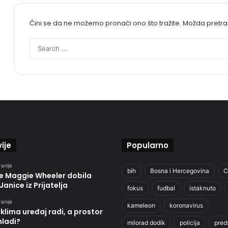
Čini se da ne možemo pronaći ono što tražite. Možda pretr
ije
Popularno
ranije
bih
Bosna i Hercegovina
C
je Maggie Wheeler dobila
Janice iz Prijatelja
fokus
fudbal
istaknuto
ranije
kameleon
koronavirus
klima uređaj radi, a prostor
hladi?
milorad dodik
policija
pred