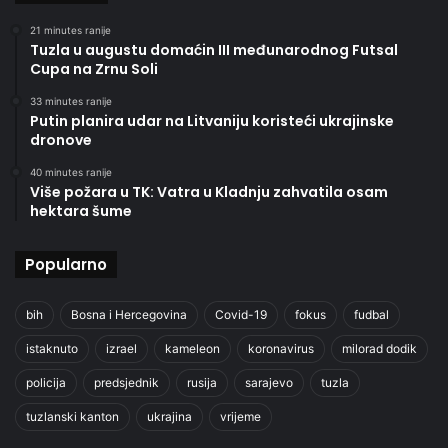
21 minutes ranije
Tuzla u augustu domaćin III međunarodnog Futsal
Cupa na Zrnu Soli
33 minutes ranije
Putin planira udar na Litvaniju koristeći ukrajinske
dronove
40 minutes ranije
Više požara u TK: Vatra u Kladnju zahvatila osam
hektara šume
Popularno
bih
Bosna i Hercegovina
Covid-19
fokus
fudbal
istaknuto
izrael
kameleon
koronavirus
milorad dodik
policija
predsjednik
rusija
sarajevo
tuzla
tuzlanski kanton
ukrajina
vrijeme