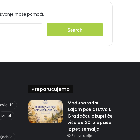
aživanje može pomoći.
S
e
a
r
c
h
f
o
r
:
Preporučujemo
Međunarodni
ovid-19
sajam pčelarstva u
Gradačcu okupit će
izrael
više od 20 izlagača
iz pet zemalja
2 days ranije
sjednik