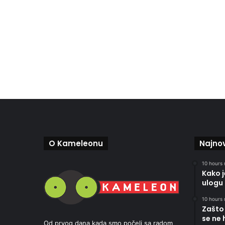
O Kameleonu
Najnov
10 hours 
Kako 
ulogu 
10 hours 
Zašto 
se ne 
Od prvog dana kada smo počeli sa radom