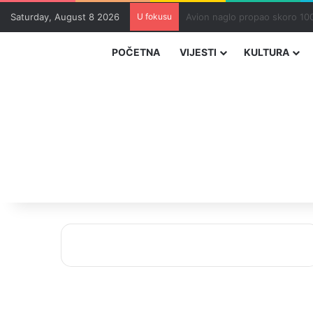
Saturday, August 8 2026
U fokusu
Zvizdić, Magazinović i Kojovi
POČETNA
VIJESTI
KULTURA