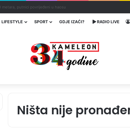
ć traže poseban status za Memorijalni centar Srebrenica
LIFESTYLE
SPORT
GDJE IZAĆI?
RADIO LIVE
Ništa nije pronađe