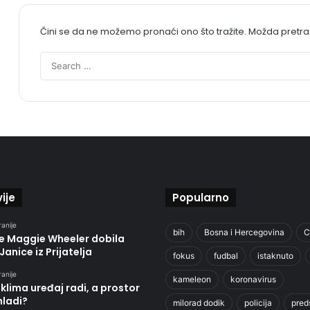
Čini se da ne možemo pronaći ono što tražite. Možda pretr
ije
Popularno
ranije
bih
Bosna i Hercegovina
C
je Maggie Wheeler dobila
Janice iz Prijatelja
fokus
fudbal
istaknuto
ranije
kameleon
koronavirus
klima uređaj radi, a prostor
hladi?
milorad dodik
policija
pred