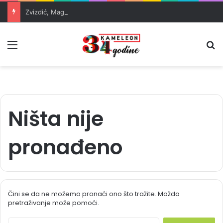
Zvizdić, Magazinović i Kojović traže poseban status za Memorijalni centar Srebrenica
Meni
Pr
Ništa nije
pronađeno
Čini se da ne možemo pronaći ono što tražite. Možda
pretraživanje može pomoći.
S