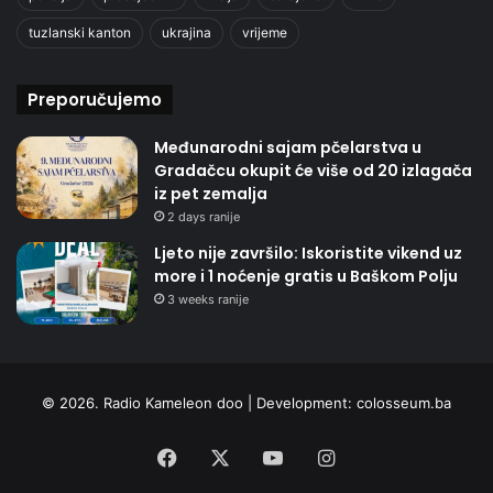
tuzlanski kanton
ukrajina
vrijeme
Preporučujemo
Međunarodni sajam pčelarstva u
Gradačcu okupit će više od 20 izlagača
iz pet zemalja
2 days ranije
Ljeto nije završilo: Iskoristite vikend uz
more i 1 noćenje gratis u Baškom Polju
3 weeks ranije
© 2026. Radio Kameleon doo | Development:
colosseum.ba
Facebook
X
YouTube
Instagram