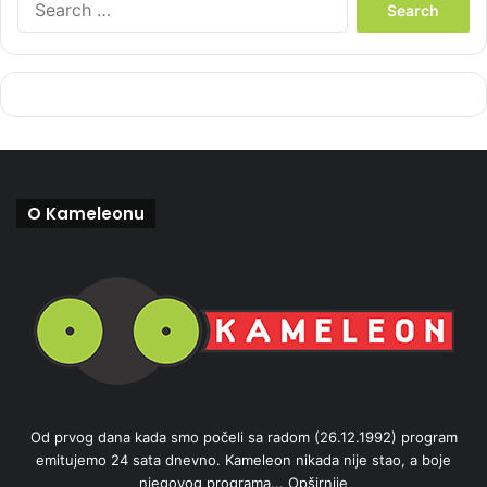
e
a
r
c
h
f
o
r
:
O Kameleonu
Od prvog dana kada smo počeli sa radom (26.12.1992) program
emitujemo 24 sata dnevno. Kameleon nikada nije stao, a boje
njegovog programa...
Opširnije