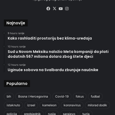
Facebook
X
YouTube
Instagram
Najnovije
9 hours ranije
Kako rashladiti prostoriju bez klima-uređaja
10 hours ranije
Sud u Novom Meksiku naložio Meta kompaniji da plati
dodatnih 567 miliona dolara zbog štete djeci
12 hours ranije
Uginuće sobova na Svalbardu zbunjuje naučnike
Popularno
bih
Bosna i Hercegovina
Covid-19
fokus
fudbal
istaknuto
izrael
kameleon
koronavirus
milorad dodik
policija
predsjednik
rusija
sarajevo
tuzla