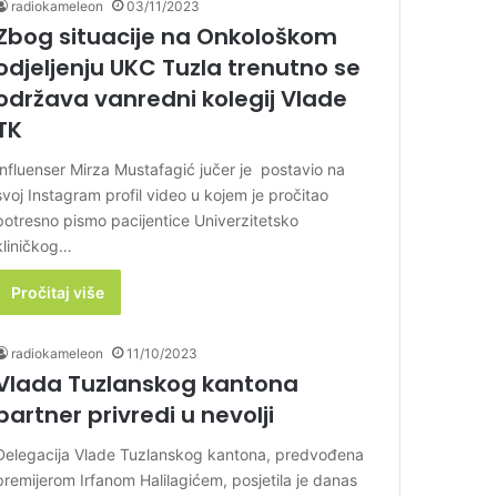
radiokameleon
03/11/2023
Zbog situacije na Onkološkom
odjeljenju UKC Tuzla trenutno se
održava vanredni kolegij Vlade
TK
Influenser Mirza Mustafagić jučer je postavio na
svoj Instagram profil video u kojem je pročitao
potresno pismo pacijentice Univerzitetsko
kliničkog…
Pročitaj više
radiokameleon
11/10/2023
Vlada Tuzlanskog kantona
partner privredi u nevolji
Delegacija Vlade Tuzlanskog kantona, predvođena
premijerom Irfanom Halilagićem, posjetila je danas