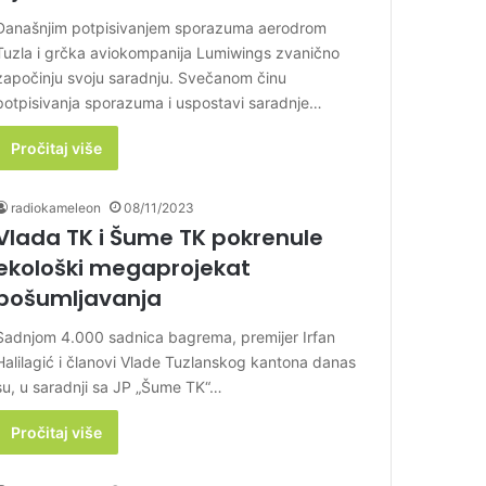
Današnjim potpisivanjem sporazuma aerodrom
Tuzla i grčka aviokompanija Lumiwings zvanično
započinju svoju saradnju. Svečanom činu
potpisivanja sporazuma i uspostavi saradnje…
Pročitaj više
radiokameleon
08/11/2023
Vlada TK i Šume TK pokrenule
ekološki megaprojekat
pošumljavanja
Sadnjom 4.000 sadnica bagrema, premijer Irfan
Halilagić i članovi Vlade Tuzlanskog kantona danas
su, u saradnji sa JP „Šume TK“…
Pročitaj više