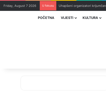
Friday, August 7 2026
U fokusu
Uhapšeni organizatori krijumčar
POČETNA
VIJESTI
KULTURA