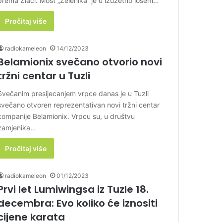
prema Zlači. Most „Zelenika“ je u izuzetno lošem…
Pročitaj više
radiokameleon
14/12/2023
Belamionix svečano otvorio novi
tržni centar u Tuzli
Svečanim presijecanjem vrpce danas je u Tuzli
svečano otvoren reprezentativan novi tržni centar
kompanije Belamionix. Vrpcu su, u društvu
zamjenika…
Pročitaj više
radiokameleon
01/12/2023
Prvi let Lumiwingsa iz Tuzle 18.
decembra: Evo koliko će iznositi
cijene karata