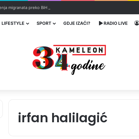
enja migranata preko BiH i Balkana
LIFESTYLE
SPORT
GDJE IZAĆI?
RADIO LIVE
irfan halilagić