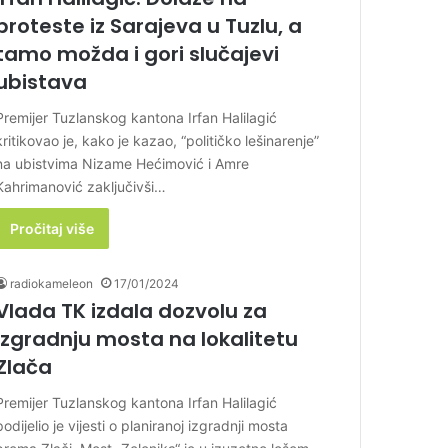
proteste iz Sarajeva u Tuzlu, a
tamo možda i gori slučajevi
ubistava
Premijer Tuzlanskog kantona Irfan Halilagić
kritikovao je, kako je kazao, “političko lešinarenje”
na ubistvima Nizame Hećimović i Amre
Kahrimanović zaključivši…
Pročitaj više
radiokameleon
17/01/2024
Vlada TK izdala dozvolu za
izgradnju mosta na lokalitetu
Zlača
Premijer Tuzlanskog kantona Irfan Halilagić
podijelio je vijesti o planiranoj izgradnji mosta