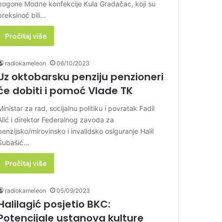
pogone Modne konfekcije Kula Gradačac, koji su
preksinoć bili…
Pročitaj više
radiokameleon
06/10/2023
Uz oktobarsku penziju penzioneri
će dobiti i pomoć Vlade TK
Ministar za rad, socijalnu politiku i povratak Fadil
Alić i direktor Federalnog zavoda za
penzijsko/mirovinsko i invalidsko osiguranje Halil
Subašić…
Pročitaj više
radiokameleon
05/09/2023
Halilagić posjetio BKC:
Potencijale ustanova kulture