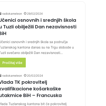
radiokameleon
29/02/2024
Učenici osnovnih i srednjih škola
u Tuzli obilježili Dan nezavisnosti
BiH
Učenici osnovnih i srednjih škola sa područja
Tuzlanskog kantona danas su na Trgu slobode u
Tuzli svečano obilježili Dan nezavisnosti…
Pročitaj više
radiokameleon
20/02/2024
Vlada TK pokrovitelj
kvalifikacione košarkaške
utakmice BiH – Francuska
Vlada Tuzlanskog kantona bit će pokrovitelj