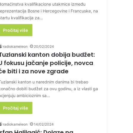
domaćinstva kvalifikacione utakmice između
reprezentacija Bosne i Hercegovine i Francuske, na
startu kvalifikacija za…
Pročitaj više
radiokameleon
20/02/2024
Tuzlanski kanton dobija budžet:
U fokusu jačanje policije, novca
će biti i za nove zgrade
Tuzlanski kanton u narednim danima bi trebao
konačno dobiti budžet za ovu godinu, a iz vlasti ga
ocjenjuju ambicioznim sa…
Pročitaj više
radiokameleon
14/02/2024
Irfan Halilagić: Dolaze na