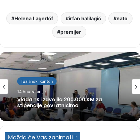
Helena Lagerlöf
irfan halilagić
nato
premijer
Tuzlanski kanton
14 hours ranije
Vlada TK izdvojila 200.000 KM za
stipendije povratnicima
Možda će Vas zanimati i: