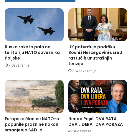
Ruska raketa pala na
UK potvrđuje podršku
teritoriju NATO saveznika
Bosni i Hercegovini usred
Poljske
rastućih unutrašnjih
tenzija
7 days ranije
3 weeks ranije
Europske članice NATO-a
Nenad Pejić: DVA RATA,
popunile praznine nakon
DVA LIDERA I DVA PORAZA
smanjenja SAD-a
19/06/2026