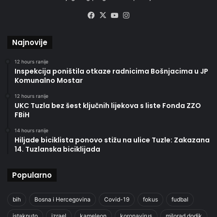
Facebook
X
YouTube
Instagram
Najnovije
12 hours ranije
Inspekcija poništila otkaze radnicima Bošnjacima u JP
Komunalno Mostar
12 hours ranije
UKC Tuzla bez šest ključnih lijekova s liste Fonda ZZO
FBiH
14 hours ranije
Hiljade biciklista ponovo stižu na ulice Tuzle: Zakazana
14. Tuzlanska biciklijada
Popularno
bih
Bosna i Hercegovina
Covid-19
fokus
fudbal
istaknuto
izrael
kameleon
koronavirus
milorad dodik