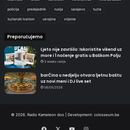
policija
predsjednik
rusija
sarajevo
tuzla
tuzlanski kanton
ukrajina
vrijeme
Preporučujemo
Ljeto nije završilo: Iskoristite vikend uz
more i 1 noćenje gratis u Baškom Polju
3 weeks ranije
barČina u nedjelju otvara ljetnu baštu
uz novi meni i DJ live set
08/05/2026
© 2026. Radio Kameleon doo | Development:
colosseum.ba
Facebook
X
YouTube
Instagram