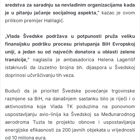
sredstva za saradnju sa nevladinim organizacijama kada
je u pitanju jačanje socijalnog aspekta,“
kazao je ovom
prilikom premijer Halilagić.
„Vlada Švedske podržava u potpunosti pruža veliku
finansijsku podršku procesu pristupanja BiH Evropskoj
uniji, a jedan su od najvećih donatora u oblasti zelene
tranzicije,“
naglasila je ambasadorica Helena Lagerlöf
istaknuvši da izuzetno brojna bh. dijaspora u Švedskoj
doprinosi učvršćivanju tih veza.
Budući da je prioritet Švedske povećanje trgovinske
razmjene sa BiH, na današnjem sastanku bilo je riječi i o
aktivnostima koje Vlada TK poduzima na ponovnom
uspostavljanju avio-linija ka Švedskoj sa Međunarodnog
aerodroma Tuzla te projektu obnove i uspostavljanja
energijske efikasnosti za 200 javnih objekata u vrijednosti
od 10 miliona eura.