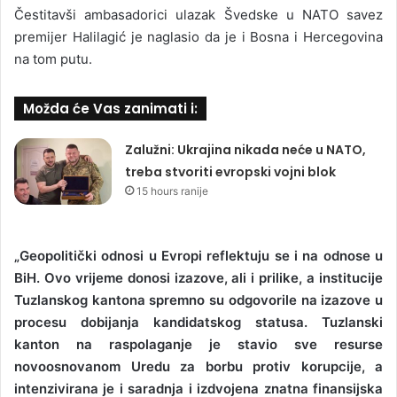
Čestitavši ambasadorici ulazak Švedske u NATO savez
premijer Halilagić je naglasio da je i Bosna i Hercegovina
na tom putu.
Možda će Vas zanimati i:
Zalužni: Ukrajina nikada neće u NATO,
treba stvoriti evropski vojni blok
15 hours ranije
„Geopolitički odnosi u Evropi reflektuju se i na odnose u
BiH. Ovo vrijeme donosi izazove, ali i prilike, a institucije
Tuzlanskog kantona spremno su odgovorile na izazove u
procesu dobijanja kandidatskog statusa. Tuzlanski
kanton na raspolaganje je stavio sve resurse
novoosnovanom Uredu za borbu protiv korupcije, a
intenzivirana je i saradnja i izdvojena znatna finansijska