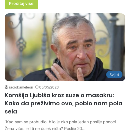
Pročitaj više
Svijet
radiokameleon
05/05/2023
Komšija Ljubiša kroz suze o masakru:
Kako da preživimo ovo, pobio nam pola
sela
“Kad sam se probudio, bilo je oko pola jedan poslije ponoći.
Žena viče, je’l ti ne čuješ ništa? Poslije 20…