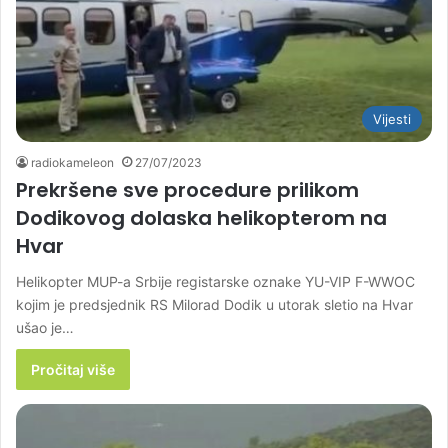
Vijesti
radiokameleon
27/07/2023
Prekršene sve procedure prilikom
Dodikovog dolaska helikopterom na
Hvar
Helikopter MUP-a Srbije registarske oznake YU-VIP F-WWOC
kojim je predsjednik RS Milorad Dodik u utorak sletio na Hvar
ušao je…
Pročitaj više