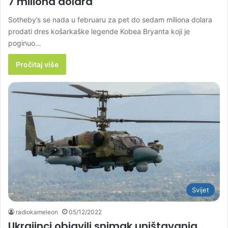
7 miliona dolara
Sotheby’s se nada u februaru za pet do sedam miliona dolara
prodati dres košarkaške legende Kobea Bryanta koji je
poginuo…
Pročitaj više
Svijet
radiokameleon
05/12/2022
Ukrajinci objavili snimak uništavanja