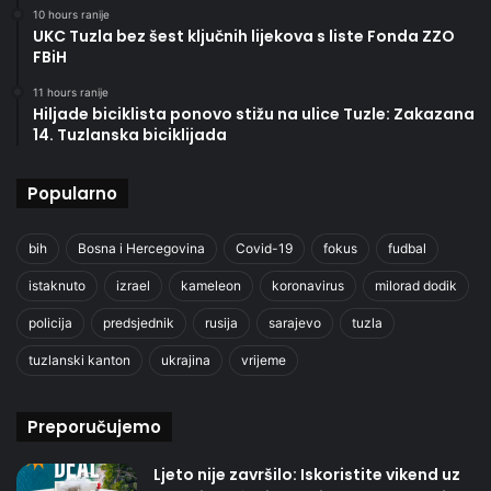
10 hours ranije
UKC Tuzla bez šest ključnih lijekova s liste Fonda ZZO
FBiH
11 hours ranije
Hiljade biciklista ponovo stižu na ulice Tuzle: Zakazana
14. Tuzlanska biciklijada
Popularno
bih
Bosna i Hercegovina
Covid-19
fokus
fudbal
istaknuto
izrael
kameleon
koronavirus
milorad dodik
policija
predsjednik
rusija
sarajevo
tuzla
tuzlanski kanton
ukrajina
vrijeme
Preporučujemo
Ljeto nije završilo: Iskoristite vikend uz