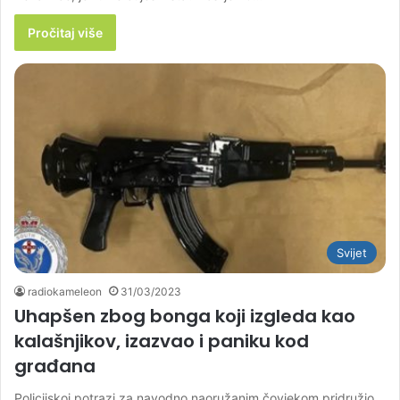
Pročitaj više
Svijet
radiokameleon
31/03/2023
Uhapšen zbog bonga koji izgleda kao
kalašnjikov, izazvao i paniku kod
građana
Policijskoj potrazi za navodno naoružanim čovjekom pridružio