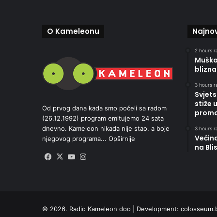
O Kameleonu
Najnov
2 hours r
Muškar
blizna
3 hours r
Svjets
stiže 
Od prvog dana kada smo počeli sa radom
promoc
(26.12.1992) program emitujemo 24 sata
dnevno. Kameleon nikada nije stao, a boje
3 hours r
Većin
njegovog programa...
Opširnije
na Bli
Facebook
X
YouTube
Instagram
© 2026. Radio Kameleon doo | Development:
colosseum.