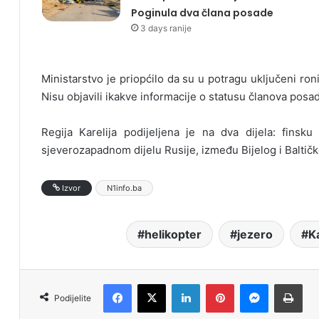
Poginula dva člana posade
3 days ranije
Ministarstvo je priopćilo da su u potragu uključeni ron
Nisu objavili ikakve informacije o statusu članova posa
Regija Karelija podijeljena je na dva dijela: finsku
sjeverozapadnom dijelu Rusije, između Bijelog i Baltičk
Izvor
N1info.ba
helikopter
jezero
Ka
Facebook
X
LinkedIn
Pinterest
Messenger
Print
Podijelite