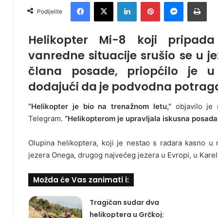
Facebook
X
LinkedIn
Pinterest
Messenger
Print
Podijelite
Helikopter Mi-8 koji pripad
vanredne situacije srušio se u jez
člana posade, priopćilo je u 
dodajući da je podvodna potraga
“Helikopter je bio na trenažnom letu,”
objavilo je 
Telegram.
“Helikopterom je upravljala iskusna posada 
Olupina helikoptera, koji je nestao s radara kasno u 
jezera Onega, drugog najvećeg jezera u Evropi, u Kareli
Možda će Vas zanimati i:
Tragičan sudar dva
helikoptera u Grčkoj: