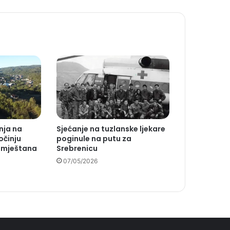
nja na
Sjećanje na tuzlanske ljekare
očinju
poginule na putu za
u mještana
Srebrenicu
07/05/2026