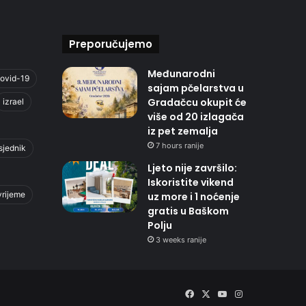
Preporučujemo
Međunarodni
ovid-19
sajam pčelarstva u
Gradačcu okupit će
izrael
više od 20 izlagača
iz pet zemalja
7 hours ranije
sjednik
Ljeto nije završilo:
Iskoristite vikend
vrijeme
uz more i 1 noćenje
gratis u Baškom
Polju
3 weeks ranije
Facebook
X
YouTube
Instagram