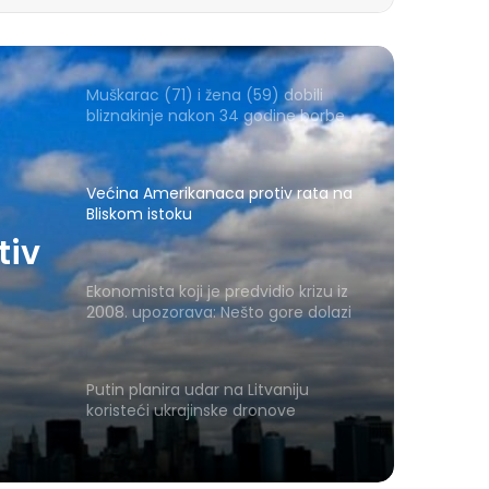
Muškarac (71) i žena (59) dobili
bliznakinje nakon 34 godine borbe
Većina Amerikanaca protiv rata na
Bliskom istoku
tiv
Ekonomista koji je predvidio krizu iz
2008. upozorava: Nešto gore dolazi
Putin planira udar na Litvaniju
koristeći ukrajinske dronove