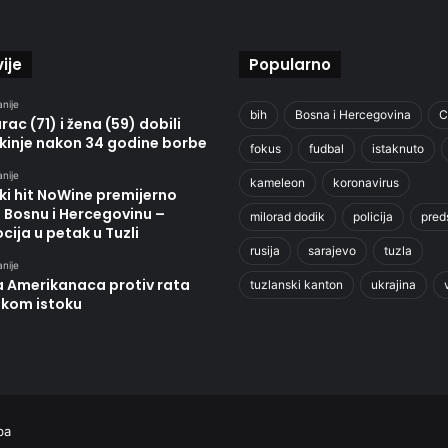
ije
Popularno
anije
bih
Bosna i Hercegovina
C
ac (71) i žena (59) dobili
kinje nakon 34 godine borbe
fokus
fudbal
istaknuto
anije
kameleon
koronavirus
ki hit NoWine premijerno
u Bosnu i Hercegovinu –
milorad dodik
policija
pred
ija u petak u Tuzli
rusija
sarajevo
tuzla
anije
a Amerikanaca protiv rata
tuzlanski kanton
ukrajina
skom istoku
ba