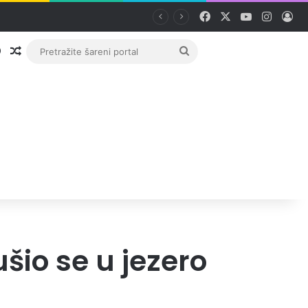
Facebook
X
YouTube
Instag
Pri
Prijava
Random članak
Pretražite
šareni
portal
šio se u jezero