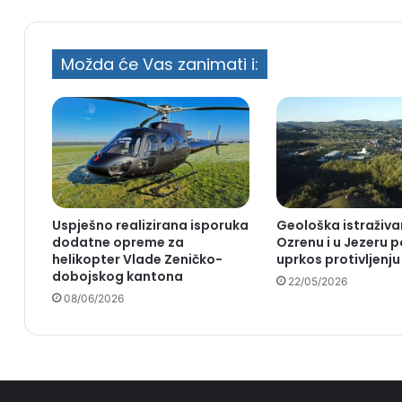
Možda će Vas zanimati i:
Uspješno realizirana isporuka
Geološka istraživa
dodatne opreme za
Ozrenu i u Jezeru p
helikopter Vlade Zeničko-
uprkos protivljenj
dobojskog kantona
22/05/2026
08/06/2026