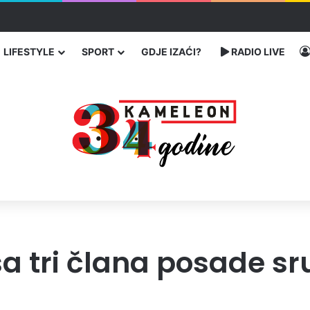
čarenja migranata preko BiH i Balkana
LIFESTYLE
SPORT
GDJE IZAĆI?
RADIO LIVE
sa tri člana posade sru