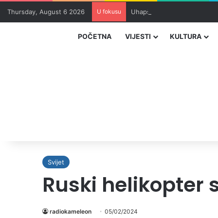
Thursday, August 6 2026
U fokusu
Uhapšeni organizatori krijum
POČETNA
VIJESTI
KULTURA
Svijet
Ruski helikopter 
radiokameleon
05/02/2024