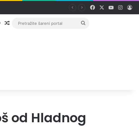
Facebook
X
YouTube
Instag
Pri
Prijava
Random članak
Pretražite
šareni
portal
oš od Hladnog