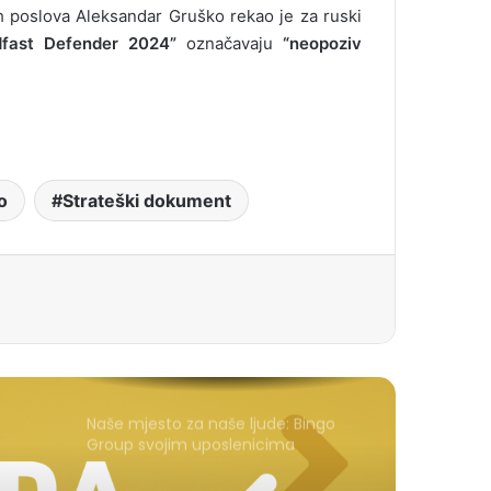
kih poslova Aleksandar Gruško rekao je za ruski
dfast Defender 2024”
označavaju
“neopoziv
o
Strateški dokument
Naše mjesto za naše ljude: Bingo
Group svojim uposlenicima
posvećuje posebno lijep festivalski
trenutak