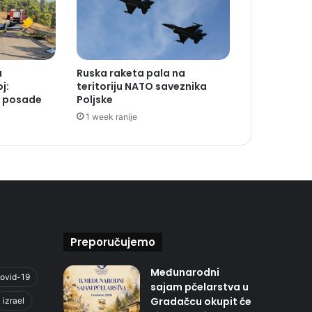
a
Ruska raketa pala na
j:
teritoriju NATO saveznika
a posade
Poljske
1 week ranije
Preporučujemo
Međunarodni
ovid-19
sajam pčelarstva u
Gradačcu okupit će
izrael