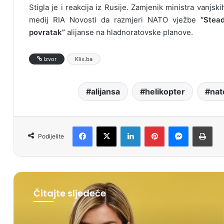
Stigla je i reakcija iz Rusije. Zamjenik ministra vanjs
medij RIA Novosti da razmjeri NATO vježbe
“Stea
povratak”
alijanse na hladnoratovske planove.
Izvor
Klix.ba
alijansa
helikopter
nat
Facebook
X
LinkedIn
Pinterest
Messenger
Print
Podijelite
Čitajte sljedeće