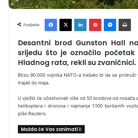
Facebook
X
LinkedIn
Pinterest
Messenger
Print
Podijelite
Desantni brod Gunston Hall na
srijedu što je označilo početa
Hladnog rata, rekli su zvaničnici.
Blizu 90.000 vojnika NATO-a trebalo bi da se pridruž
trajati do maja.
U vježbi će učestvovati više od 50 brodova od nosača a
helikoptera i dronova i najmanje 1.100 borbenih vozil
piše Reuters.
Možda će Vas zanimati i: