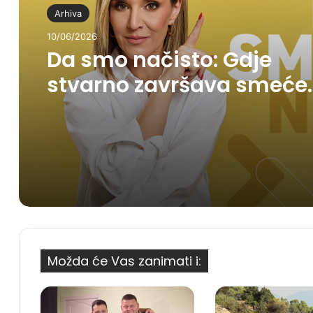
Arhiva
10/06/2026
Da smo načisto: Gdje
stvarno završava smeće
koje bacimo?
Možda će Vas zanimati i: