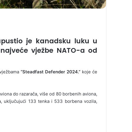
pustio je kanadsku luku u
k najveće vježbe NATO-a od
i vježbama
“Steadfast Defender 2024.”
koje će
viona do razarača, više od 80 borbenih aviona,
a, uključujući 133 tenka i 533 borbena vozila,