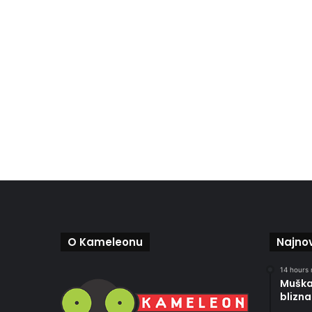
O Kameleonu
Najnov
14 hours 
Muškar
blizna