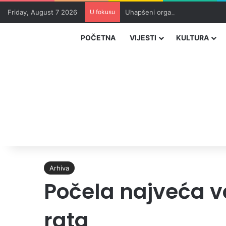
Friday, August 7 2026
U fokusu
Uhapšeni organizatori krijumčar
POČETNA
VIJESTI
KULTURA
Arhiva
Počela najveća v
rata