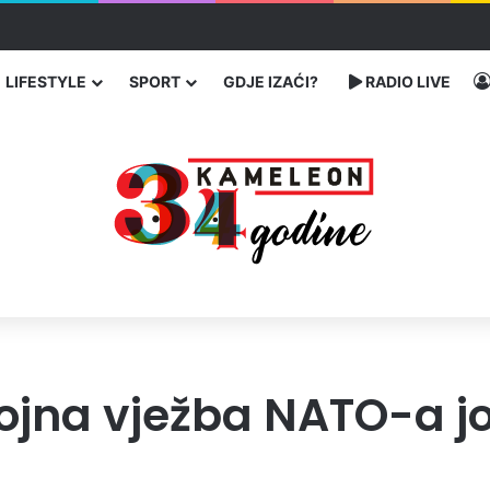
enja migranata preko BiH i Balkana
LIFESTYLE
SPORT
GDJE IZAĆI?
RADIO LIVE
ojna vježba NATO-a j