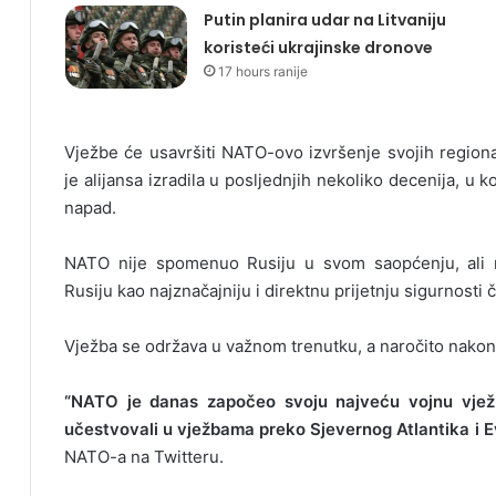
Putin planira udar na Litvaniju
koristeći ukrajinske dronove
17 hours ranije
Vježbe će usavršiti NATO-ovo izvršenje svojih region
je alijansa izradila u posljednjih nekoliko decenija, u 
napad.
NATO nije spomenuo Rusiju u svom saopćenju, ali nj
Rusiju kao najznačajniju i direktnu prijetnju sigurnosti
Vježba se održava u važnom trenutku, a naročito nakon 
“NATO je danas započeo svoju najveću vojnu vježb
učestvovali u vježbama preko Sjevernog Atlantika i E
NATO-a na Twitteru.