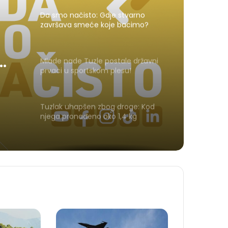
Da smo načisto: Gdje stvarno
završava smeće koje bacimo?
Mlade nade Tuzle postale državni
prvaci u sportskom plesu!
Tuzlak uhapšen zbog droge: Kod
njega pronađeno oko 1,4 kg
amfetamina i marihuane