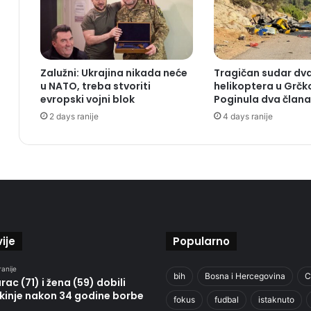
Zalužni: Ukrajina nikada neće
Tragičan sudar dv
u NATO, treba stvoriti
helikoptera u Grčko
evropski vojni blok
Poginula dva član
2 days ranije
4 days ranije
ije
Popularno
ranije
bih
Bosna i Hercegovina
C
ac (71) i žena (59) dobili
kinje nakon 34 godine borbe
fokus
fudbal
istaknuto