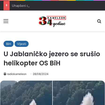
Uhapšeni organizatori krijumčarenja migranata preko BiH i Balkana
Meni
Pr
BiH
Vijesti
U Jablaničko jezero se srušio
helikopter OS BiH
radiokameleon
28/08/2024