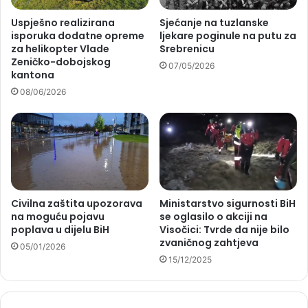
Uspješno realizirana
Sjećanje na tuzlanske
isporuka dodatne opreme
ljekare poginule na putu za
za helikopter Vlade
Srebrenicu
Zeničko-dobojskog
07/05/2026
kantona
08/06/2026
Civilna zaštita upozorava
Ministarstvo sigurnosti BiH
na moguću pojavu
se oglasilo o akciji na
poplava u dijelu BiH
Visočici: Tvrde da nije bilo
zvaničnog zahtjeva
05/01/2026
15/12/2025