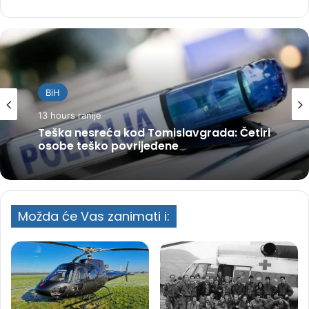
BiH
13 hours ranije
Teška nesreća kod Tomislavgrada: Četiri
osobe teško povrijeđene
Možda će Vas zanimati i: