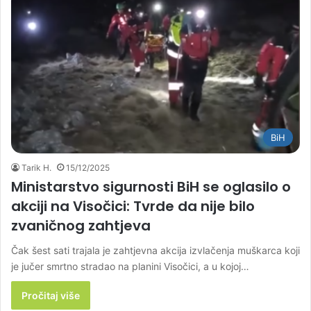
BiH
Tarik H.
15/12/2025
Ministarstvo sigurnosti BiH se oglasilo o
akciji na Visočici: Tvrde da nije bilo
zvaničnog zahtjeva
Čak šest sati trajala je zahtjevna akcija izvlačenja muškarca koji
je jučer smrtno stradao na planini Visočici, a u kojoj…
Pročitaj više