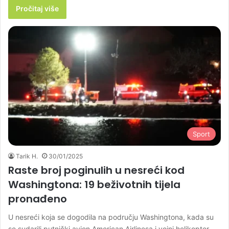
Pročitaj više
Sport
Tarik H.
30/01/2025
Raste broj poginulih u nesreći kod
Washingtona: 19 beživotnih tijela
pronađeno
U nesreći koja se dogodila na području Washingtona, kada su
se sudarili putnički avion American Airlinesa i vojni helikopter