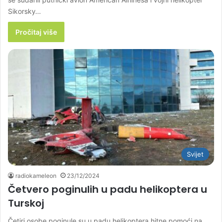
Sikorsky…
Pročitaj više
Svijet
radiokameleon
23/12/2024
Četvero poginulih u padu helikoptera u
Turskoj
Četiri osobe poginule su u padu helikoptera hitne pomoći na