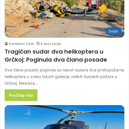
Svijet
Kameleon Desk
4 days ranije
Tragičan sudar dva helikoptera u
Grčkoj: Poginula dva člana posade
Dva člana posade poginula su nakon sudara dva protivpožarna
helikoptera u zraku tokom gašenja velikih šumskih požara u
Grčkoj. Nesreća…
Pročitaj više