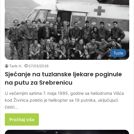
Tuzla
Tarik H.
07/05/2026
Sjećanje na tuzlanske ljekare poginule
na putu za Srebrenicu
U večernjim satima 7. maja 1995. godine sa heliodroma Višća
kod Živinica poletio je helikopter sa 19 putnika, uključujući
četiri…
Pročitaj više