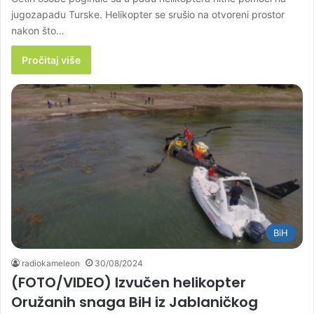
jugozapadu Turske. Helikopter se srušio na otvoreni prostor
nakon što…
Pročitaj više
BiH
radiokameleon
30/08/2024
(FOTO/VIDEO) Izvučen helikopter
Oružanih snaga BiH iz Jablaničkog