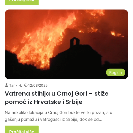
Region
Tarik H.
12/08/2025
Vatrena stihija u Crnoj Gori – stiže
pomoć iz Hrvatske i Srbije
Na nekoliko lokacija u Crnoj Gori bukte veliki požari, a u
gašenju pomažu i vatrogasci iz Srbije, dok se od…
Pročitaj više