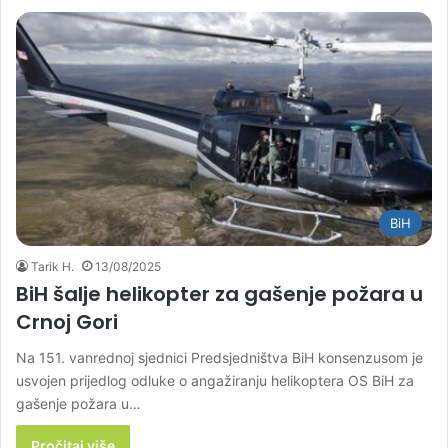
BiH
Tarik H.
13/08/2025
BiH šalje helikopter za gašenje požara u
Crnoj Gori
Na 151. vanrednoj sjednici Predsjedništva BiH konsenzusom je
usvojen prijedlog odluke o angažiranju helikoptera OS BiH za
gašenje požara u…
Pročitaj više