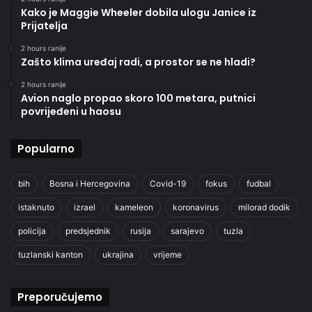
Kako je Maggie Wheeler dobila ulogu Janice iz
Prijatelja
2 hours ranije
Zašto klima uređaj radi, a prostor se ne hladi?
2 hours ranije
Avion naglo propao skoro 100 metara, putnici
povrijeđeni u haosu
Popularno
bih
Bosna i Hercegovina
Covid-19
fokus
fudbal
istaknuto
izrael
kameleon
koronavirus
milorad dodik
policija
predsjednik
rusija
sarajevo
tuzla
tuzlanski kanton
ukrajina
vrijeme
Preporučujemo