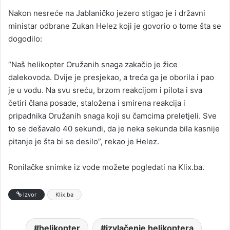
Nakon nesreće na Jablaničko jezero stigao je i državni
ministar odbrane Zukan Helez koji je govorio o tome šta se
dogodilo:
“Naš helikopter Oružanih snaga zakačio je žice
dalekovoda. Dvije je presjekao, a treća ga je oborila i pao
je u vodu. Na svu sreću, brzom reakcijom i pilota i sva
četiri člana posade, staložena i smirena reakcija i
pripadnika Oružanih snaga koji su čamcima preletjeli. Sve
to se dešavalo 40 sekundi, da je neka sekunda bila kasnije
pitanje je šta bi se desilo”, rekao je Helez.
Ronilačke snimke iz vode možete pogledati na Klix.ba.
Izvor
Klix.ba
helikopter
izvlačenje helikoptera