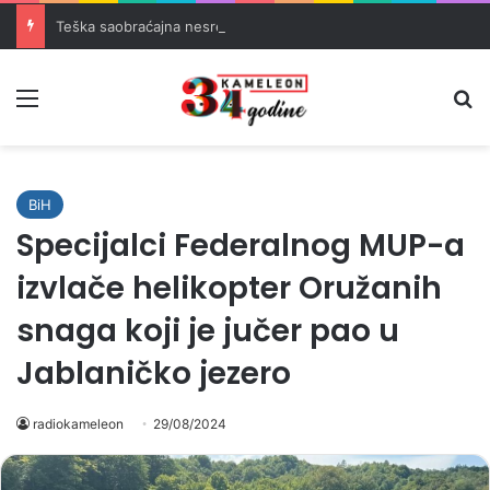
Teška saobraćajna nesreća u Banovićima, poginuo 60-godišnji vozač
Meni
Pr
BiH
Specijalci Federalnog MUP-a
izvlače helikopter Oružanih
snaga koji je jučer pao u
Jablaničko jezero
radiokameleon
29/08/2024