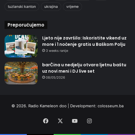
tuzlanski kanton
ukrajina
vrijeme
Preporučujemo
Ljeto nije završilo: Iskoristite vikend uz
more i 1 noćenje gratis u Baškom Polju
3 weeks ranije
barČina u nedjelju otvara ljetnu baštu
uz novi meni i DJ live set
08/05/2026
© 2026. Radio Kameleon doo | Development:
colosseum.ba
Facebook
X
YouTube
Instagram