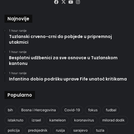
Facebook
X
YouTube
Instagram
Najnovije
1 hour ranije
Tuzlanski crveno-crni do pobjede u pripremnoj
utakmici
1 hour ranije
Besplatni udžbenici za sve osnovce u Tuzlanskom
kantonu
1 hour ranije
Infantino dobio podršku uprave Fife unatoč kritikama
Popularno
bih
Bosna i Hercegovina
Covid-19
fokus
fudbal
istaknuto
izrael
kameleon
koronavirus
milorad dodik
policija
predsjednik
rusija
sarajevo
tuzla