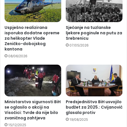
Uspješno realizirana
Sjećanje na tuzlanske
isporuka dodatne opreme
ljekare poginule na putu za
za helikopter Vlade
Srebrenicu
Zeničko-dobojskog
07/05/2026
kantona
08/06/2026
Ministarstvo sigurnosti BiH
Predsjedništvo BiH usvojilo
se oglasilo o akciji na
budžet za 2025.: Cvijanović
Visočici: Tvrde da nije bilo
glasala protiv
zvaničnog zahtjeva
19/08/2025
15/12/2025