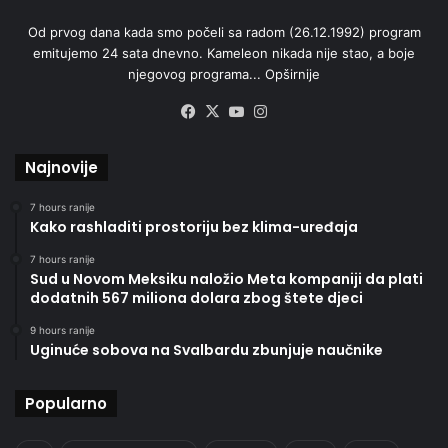
Od prvog dana kada smo počeli sa radom (26.12.1992) program
emitujemo 24 sata dnevno. Kameleon nikada nije stao, a boje
njegovog programa...
Opširnije
Facebook
X
YouTube
Instagram
Najnovije
7 hours ranije
Kako rashladiti prostoriju bez klima-uređaja
7 hours ranije
Sud u Novom Meksiku naložio Meta kompaniji da plati
dodatnih 567 miliona dolara zbog štete djeci
9 hours ranije
Uginuće sobova na Svalbardu zbunjuje naučnike
Popularno