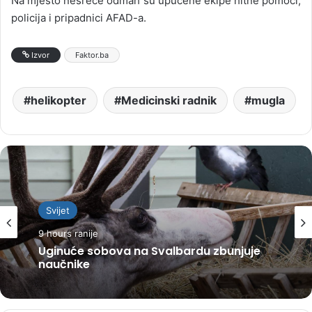
Na mjesto nesreće odmah su upućene ekipe hitne pomoći,
policija i pripadnici AFAD-a.
Izvor
Faktor.ba
helikopter
Medicinski radnik
mugla
Svijet
9 hours ranije
Uginuće sobova na Svalbardu zbunjuje
naučnike