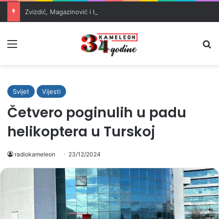
Zvizdić, Magazinović i Kojović traže poseban status za Memorijalni centar Srebrenica
Meni
Pr
Svijet
Vijesti
Četvero poginulih u padu
helikoptera u Turskoj
radiokameleon
23/12/2024