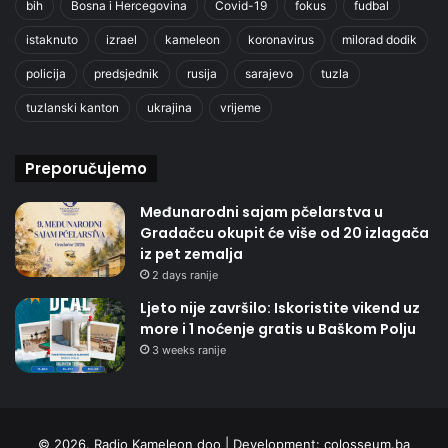
bih
Bosna i Hercegovina
Covid-19
fokus
fudbal
istaknuto
izrael
kameleon
koronavirus
milorad dodik
policija
predsjednik
rusija
sarajevo
tuzla
tuzlanski kanton
ukrajina
vrijeme
Preporučujemo
Međunarodni sajam pčelarstva u
Gradačcu okupit će više od 20 izlagača
iz pet zemalja
2 days ranije
Ljeto nije završilo: Iskoristite vikend uz
more i 1 noćenje gratis u Baškom Polju
3 weeks ranije
© 2026. Radio Kameleon doo | Development:
colosseum.ba