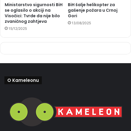
Ministarstvo sigurnosti BiH
BiH šalje helikopter za
se oglasilo o akciji na
gašenje požara u Crnoj
Visočici: Tvrde da nije bilo
Gori
zvaničnog zahtjeva
13/08/2025
15/12/2025
O Kameleonu