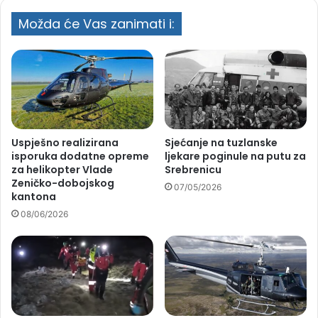
Možda će Vas zanimati i:
Uspješno realizirana
Sjećanje na tuzlanske
isporuka dodatne opreme
ljekare poginule na putu za
za helikopter Vlade
Srebrenicu
Zeničko-dobojskog
07/05/2026
kantona
08/06/2026