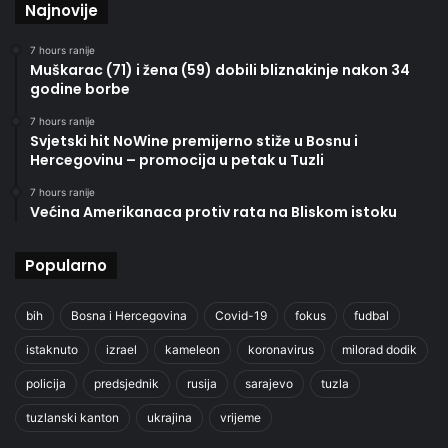
Najnovije
7 hours ranije
Muškarac (71) i žena (59) dobili bliznakinje nakon 34
godine borbe
7 hours ranije
Svjetski hit NoWine premijerno stiže u Bosnu i
Hercegovinu – promocija u petak u Tuzli
7 hours ranije
Većina Amerikanaca protiv rata na Bliskom istoku
Popularno
bih
Bosna i Hercegovina
Covid-19
fokus
fudbal
istaknuto
izrael
kameleon
koronavirus
milorad dodik
policija
predsjednik
rusija
sarajevo
tuzla
tuzlanski kanton
ukrajina
vrijeme