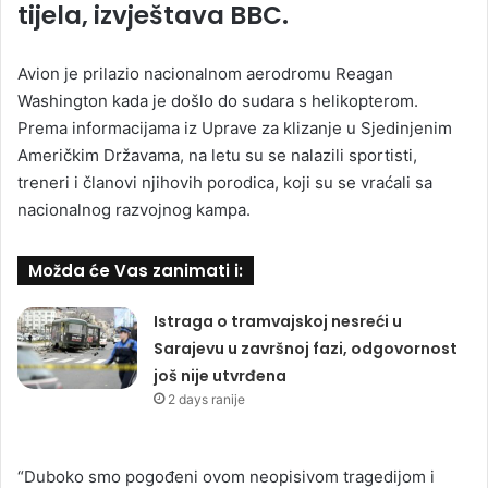
tijela, izvještava BBC.
Avion je prilazio nacionalnom aerodromu Reagan
Washington kada je došlo do sudara s helikopterom.
Prema informacijama iz Uprave za klizanje u Sjedinjenim
Američkim Državama, na letu su se nalazili sportisti,
treneri i članovi njihovih porodica, koji su se vraćali sa
nacionalnog razvojnog kampa.
Možda će Vas zanimati i:
Istraga o tramvajskoj nesreći u
Sarajevu u završnoj fazi, odgovornost
još nije utvrđena
2 days ranije
“Duboko smo pogođeni ovom neopisivom tragedijom i