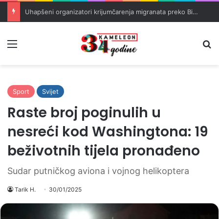
Uhapšeni organizatori krijumčarenja migranata preko BiH i Balkana
Meni
Pr
Sport
Svijet
Raste broj poginulih u
nesreći kod Washingtona: 19
beživotnih tijela pronađeno
Sudar putničkog aviona i vojnog helikoptera
Tarik H.
30/01/2025