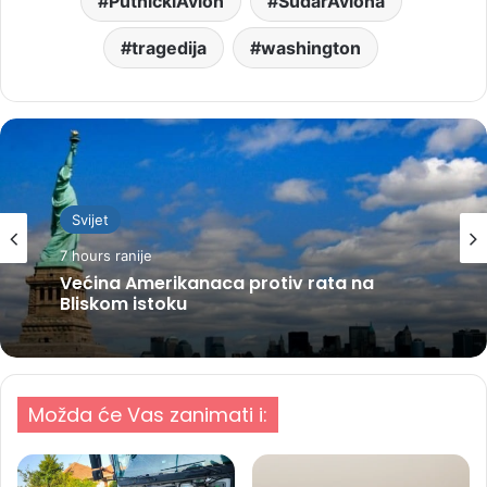
PutničkiAvion
SudarAviona
tragedija
washington
Svijet
7 hours ranije
Većina Amerikanaca protiv rata na
Bliskom istoku
Možda će Vas zanimati i: