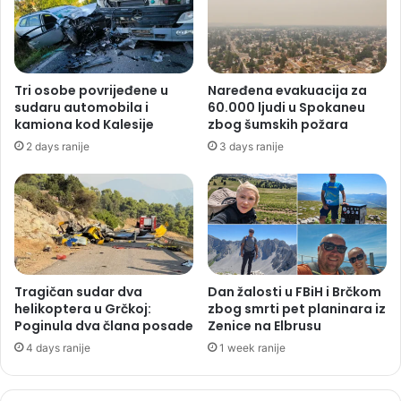
Tri osobe povrijeđene u
Naređena evakuacija za
sudaru automobila i
60.000 ljudi u Spokaneu
kamiona kod Kalesije
zbog šumskih požara
2 days ranije
3 days ranije
Tragičan sudar dva
Dan žalosti u FBiH i Brčkom
helikoptera u Grčkoj:
zbog smrti pet planinara iz
Poginula dva člana posade
Zenice na Elbrusu
4 days ranije
1 week ranije