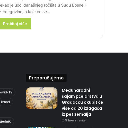
rekao je uoči današnjeg ročišta u Sudu Bosne i
Hercegovine, a koje će se…
Pročitaj više
Preporučujemo
Međunarodni
ovid-19
sajam pčelarstva u
Gradačcu okupit će
izrael
više od 20 izlagača
iz pet zemalja
9 hours ranije
sjednik