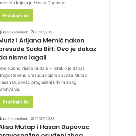
presudu kojom je Hasan Dupovac…
Pročitaj više
radiokameleon
21/07/2023
Muriz i Arijana Memić nakon
presude Suda BiH: Ovo je dokaz
da nismo lagali
Apelaciono vijeće Suda BiH izreklo je danas
drugostepenu presudu kojom su Alisa Mutap i
Hasan Dupovac proglašeni krivim zbog
prikrivanja…
Pročitaj više
radiokameleon
21/07/2023
Alisa Mutap i Hasan Dupovac
pravosnažno osuđeni zbog