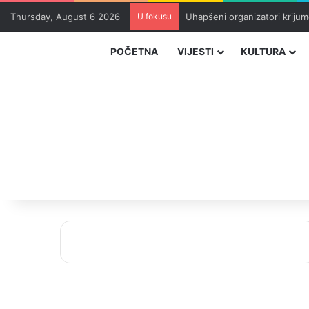
Thursday, August 6 2026
U fokusu
Uhapšeni organizatori krijum
POČETNA
VIJESTI
KULTURA