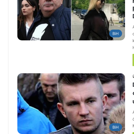
BiH
BiH