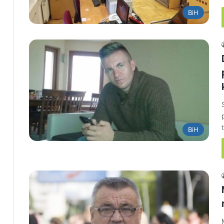
BiH
BiH