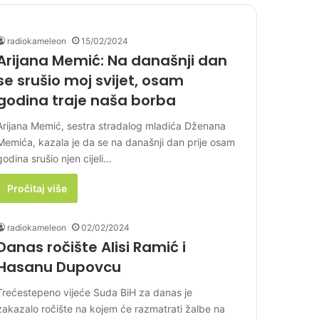
radiokameleon
15/02/2024
Arijana Memić: Na današnji dan
se srušio moj svijet, osam
godina traje naša borba
Arijana Memić, sestra stradalog mladića Dženana
Memića, kazala je da se na današnji dan prije osam
godina srušio njen cijeli…
Pročitaj više
radiokameleon
02/02/2024
Danas ročište Alisi Ramić i
Hasanu Dupovcu
Trećestepeno vijeće Suda BiH za danas je
zakazalo ročište na kojem će razmatrati žalbe na