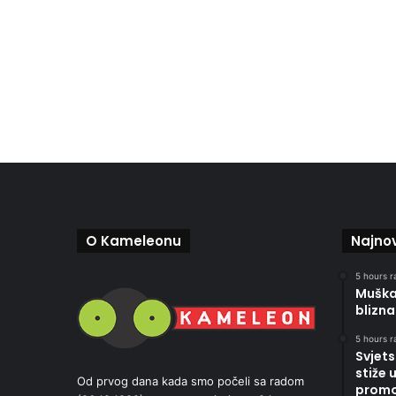
O Kameleonu
Najnov
5 hours r
Muškar
blizna
5 hours r
Svjets
stiže 
Od prvog dana kada smo počeli sa radom
promoc