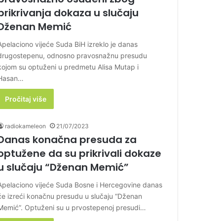
prikrivanja dokaza u slučaju
Dženan Memić
Apelaciono vijeće Suda BiH izreklo je danas
drugostepenu, odnosno pravosnažnu presudu
kojom su optuženi u predmetu Alisa Mutap i
Hasan…
Pročitaj više
radiokameleon
21/07/2023
Danas konačna presuda za
optužene da su prikrivali dokaze
u slučaju “Dženan Memić”
Apelaciono vijeće Suda Bosne i Hercegovine danas
će izreći konačnu presudu u slučaju “Dženan
Memić”. Optuženi su u prvostepenoj presudi…