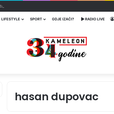
čarenja migranata preko BiH i Balkana
LIFESTYLE
SPORT
GDJE IZAĆI?
RADIO LIVE
hasan dupovac