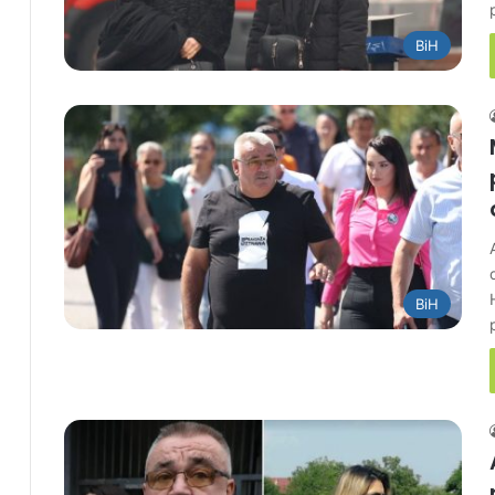
BiH
BiH