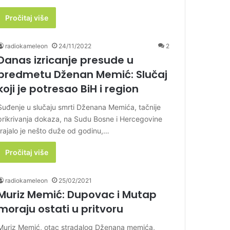
Pročitaj više
radiokameleon
24/11/2022
2
Danas izricanje presude u
predmetu Dženan Memić: Slučaj
koji je potresao BiH i region
Suđenje u slučaju smrti Dženana Memića, tačnije
prikrivanja dokaza, na Sudu Bosne i Hercegovine
trajalo je nešto duže od godinu,…
Pročitaj više
radiokameleon
25/02/2021
Muriz Memić: Dupovac i Mutap
moraju ostati u pritvoru
Muriz Memić, otac stradalog Dženana memića,