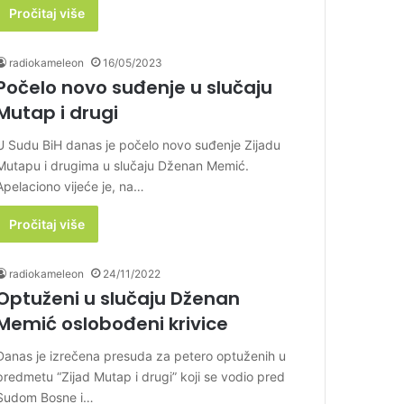
Pročitaj više
radiokameleon
16/05/2023
Počelo novo suđenje u slučaju
Mutap i drugi
U Sudu BiH danas je počelo novo suđenje Zijadu
Mutapu i drugima u slučaju Dženan Memić.
Apelaciono vijeće je, na…
Pročitaj više
radiokameleon
24/11/2022
Optuženi u slučaju Dženan
Memić oslobođeni krivice
Danas je izrečena presuda za petero optuženih u
predmetu “Zijad Mutap i drugi” koji se vodio pred
Sudom Bosne i…