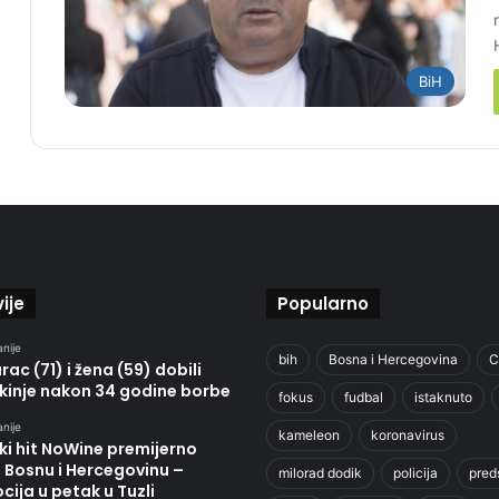
BiH
ije
Popularno
anije
bih
Bosna i Hercegovina
C
ac (71) i žena (59) dobili
kinje nakon 34 godine borbe
fokus
fudbal
istaknuto
anije
kameleon
koronavirus
ki hit NoWine premijerno
u Bosnu i Hercegovinu –
milorad dodik
policija
pred
ija u petak u Tuzli