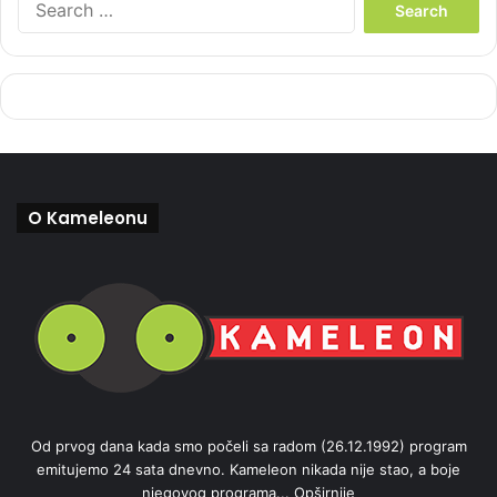
e
a
r
c
h
f
o
r
:
O Kameleonu
Od prvog dana kada smo počeli sa radom (26.12.1992) program
emitujemo 24 sata dnevno. Kameleon nikada nije stao, a boje
njegovog programa...
Opširnije