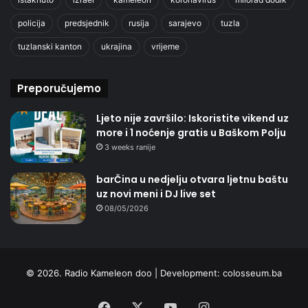
policija
predsjednik
rusija
sarajevo
tuzla
tuzlanski kanton
ukrajina
vrijeme
Preporučujemo
Ljeto nije završilo: Iskoristite vikend uz
more i 1 noćenje gratis u Baškom Polju
3 weeks ranije
barČina u nedjelju otvara ljetnu baštu
uz novi meni i DJ live set
08/05/2026
© 2026. Radio Kameleon doo | Development:
colosseum.ba
Facebook
X
YouTube
Instagram