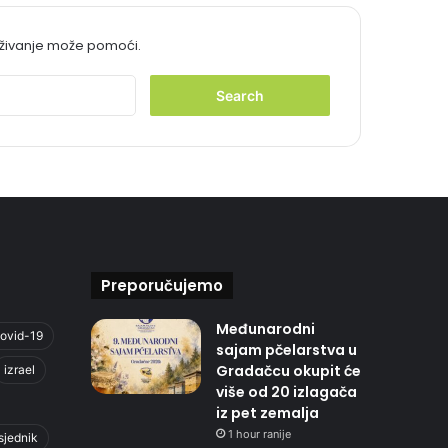
aživanje može pomoći.
S
e
a
r
c
h
f
o
r
:
Preporučujemo
Međunarodni
ovid-19
sajam pčelarstva u
Gradačcu okupit će
izrael
više od 20 izlagača
iz pet zemalja
1 hour ranije
sjednik