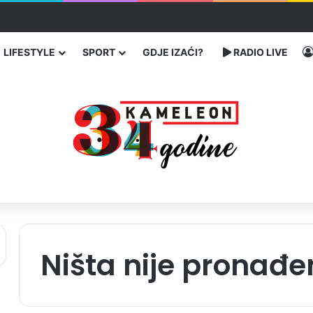
u SAD-u: Više od 25.000 zaraženih
LIFESTYLE
SPORT
GDJE IZAĆI?
RADIO LIVE
Ništa nije pronađe