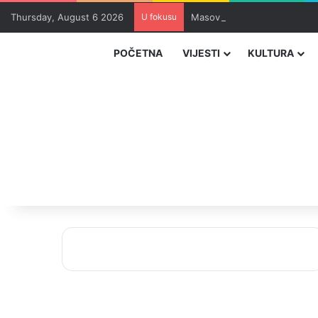
Thursday, August 6 2026
U fokusu
Masovna epidemija parazita 
POČETNA
VIJESTI
KULTURA