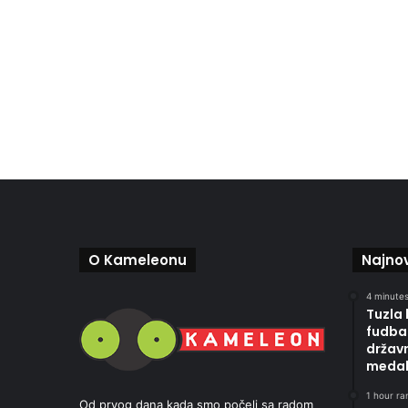
O Kameleonu
Najnov
4 minutes
Tuzla 
fudbal
držav
medal
1 hour ran
Od prvog dana kada smo počeli sa radom