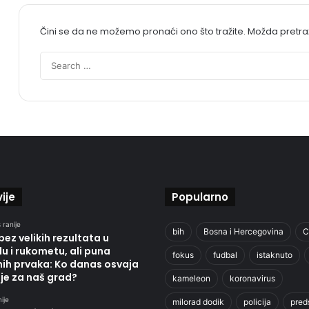
Čini se da ne možemo pronaći ono što tražite. Možda pretr
ije
Popularno
 ranije
bih
Bosna i Hercegovina
C
bez velikih rezultata u
u i rukometu, ali puna
fokus
fudbal
istaknuto
nih prvaka: Ko danas osvaja
je za naš grad?
kameleon
koronavirus
ije
milorad dodik
policija
pred