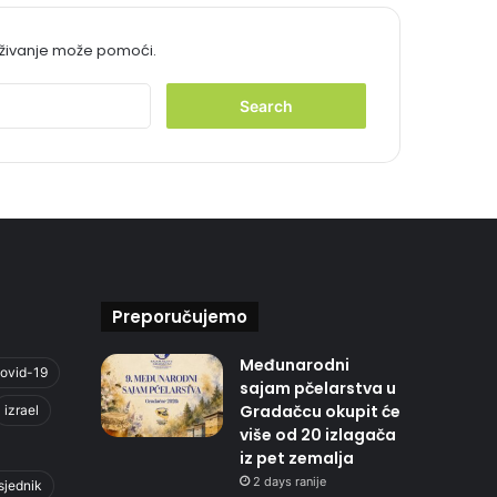
aživanje može pomoći.
S
e
a
r
c
h
f
o
r
:
Preporučujemo
Međunarodni
ovid-19
sajam pčelarstva u
Gradačcu okupit će
izrael
više od 20 izlagača
iz pet zemalja
2 days ranije
sjednik