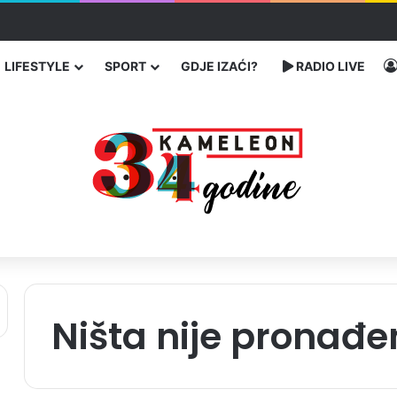
ć traže poseban status za Memorijalni centar Srebrenica
LIFESTYLE
SPORT
GDJE IZAĆI?
RADIO LIVE
Ništa nije pronađe