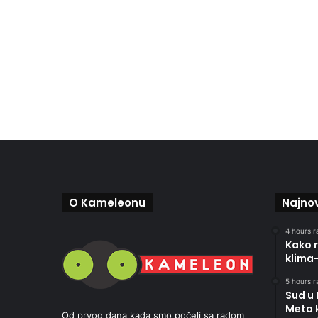
O Kameleonu
Najnov
4 hours r
Kako r
klima
5 hours r
Sud u
Meta 
Od prvog dana kada smo počeli sa radom