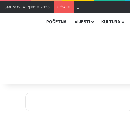
Saturday, August 8 2026
U fokusu
Zvizdić, Magazinović i Kojovi
POČETNA
VIJESTI
KULTURA