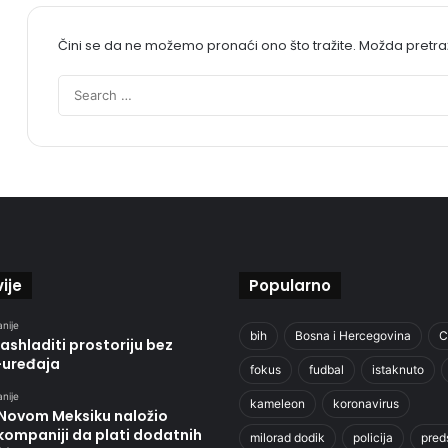
Čini se da ne možemo pronaći ono što tražite. Možda pretr
ije
Popularno
anije
bih
Bosna i Hercegovina
C
ashladiti prostoriju bez
-uređaja
fokus
fudbal
istaknuto
anije
kameleon
koronavirus
 Novom Meksiku naložio
kompaniji da plati dodatnih
milorad dodik
policija
pred