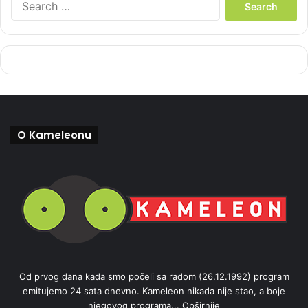
e
a
r
c
h
f
o
r
:
O Kameleonu
Od prvog dana kada smo počeli sa radom (26.12.1992) program
emitujemo 24 sata dnevno. Kameleon nikada nije stao, a boje
njegovog programa...
Opširnije