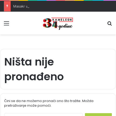
Masakr u školi u blizini Bangkoka: učenik ubio babu i dedu, pa pucao na nastavnike i đake
Meni
Pr
Ništa nije
pronađeno
Čini se da ne možemo pronaći ono što tražite. Možda
pretraživanje može pomoći.
S