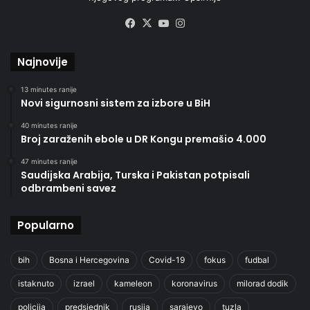
Facebook
X
YouTube
Instagram
Najnovije
13 minutes ranije
Novi sigurnosni sistem za izbore u BiH
40 minutes ranije
Broj zaraženih ebole u DR Kongu premašio 4.000
47 minutes ranije
Saudijska Arabija, Turska i Pakistan potpisali
odbrambeni savez
Popularno
bih
Bosna i Hercegovina
Covid-19
fokus
fudbal
istaknuto
izrael
kameleon
koronavirus
milorad dodik
policija
predsjednik
rusija
sarajevo
tuzla