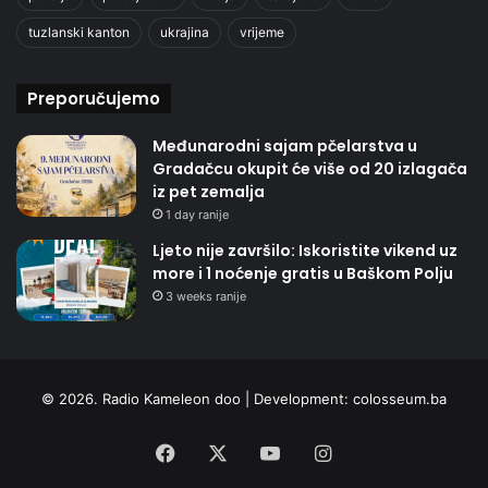
tuzlanski kanton
ukrajina
vrijeme
Preporučujemo
Međunarodni sajam pčelarstva u
Gradačcu okupit će više od 20 izlagača
iz pet zemalja
1 day ranije
Ljeto nije završilo: Iskoristite vikend uz
more i 1 noćenje gratis u Baškom Polju
3 weeks ranije
© 2026. Radio Kameleon doo | Development:
colosseum.ba
Facebook
X
YouTube
Instagram