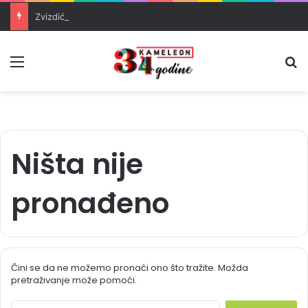
Zvizdić, Magazinović i Kojović traže poseban status za Memorijalni centar Srebrenica
Meni
Pr
Ništa nije
pronađeno
Čini se da ne možemo pronaći ono što tražite. Možda
pretraživanje može pomoći.
S