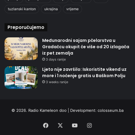
tuzlanski kanton
ukrajina
vrijeme
Preporučujemo
Međunarodni sajam pčelarstva u
Gradačcu okupit će više od 20 izlagača
iz pet zemalja
3 days ranije
Ljeto nije završilo: Iskoristite vikend uz
more i 1 noćenje gratis u Baškom Polju
3 weeks ranije
© 2026. Radio Kameleon doo | Development:
colosseum.ba
Facebook
X
YouTube
Instagram