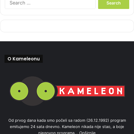
e
a
r
c
h
f
o
r
:
O Kameleonu
Od prvog dana kada smo počeli sa radom (26.12.1992) program
emitujemo 24 sata dnevno. Kameleon nikada nije stao, a boje
njegovog programa...
Opširnije