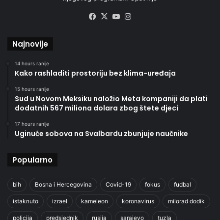
Facebook
X
YouTube
Instagram
Najnovije
14 hours ranije
Kako rashladiti prostoriju bez klima-uređaja
15 hours ranije
Sud u Novom Meksiku naložio Meta kompaniji da plati
dodatnih 567 miliona dolara zbog štete djeci
17 hours ranije
Uginuće sobova na Svalbardu zbunjuje naučnike
Popularno
bih
Bosna i Hercegovina
Covid-19
fokus
fudbal
istaknuto
izrael
kameleon
koronavirus
milorad dodik
policija
predsjednik
rusija
sarajevo
tuzla