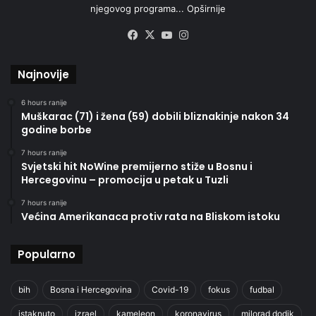
njegovog programa...
Opširnije
Facebook
X
YouTube
Instagram
Najnovije
6 hours ranije
Muškarac (71) i žena (59) dobili bliznakinje nakon 34
godine borbe
7 hours ranije
Svjetski hit NoWine premijerno stiže u Bosnu i
Hercegovinu – promocija u petak u Tuzli
7 hours ranije
Većina Amerikanaca protiv rata na Bliskom istoku
Popularno
bih
Bosna i Hercegovina
Covid-19
fokus
fudbal
istaknuto
izrael
kameleon
koronavirus
milorad dodik