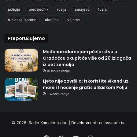
policija
predsjednik
rusija
sarajevo
tuzla
tuzlanski kanton
ukrajina
vrijeme
Preporučujemo
Međunarodni sajam pčelarstva u
Gradačcu okupit će više od 20 izlagača
iz pet zemalja
10 hours ranije
Ljeto nije završilo: Iskoristite vikend uz
more i 1 noćenje gratis u Baškom Polju
3 weeks ranije
© 2026. Radio Kameleon doo | Development:
colosseum.ba