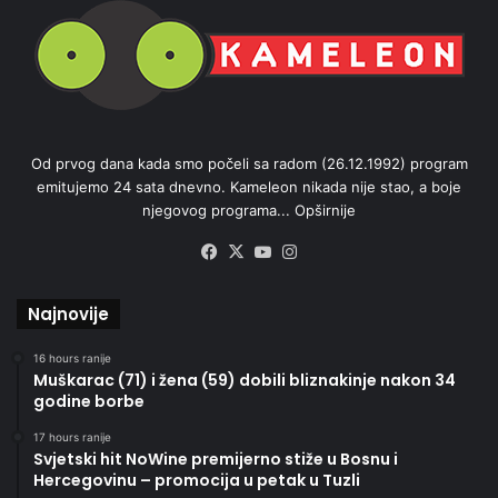
Od prvog dana kada smo počeli sa radom (26.12.1992) program
emitujemo 24 sata dnevno. Kameleon nikada nije stao, a boje
njegovog programa...
Opširnije
Facebook
X
YouTube
Instagram
Najnovije
16 hours ranije
Muškarac (71) i žena (59) dobili bliznakinje nakon 34
godine borbe
17 hours ranije
Svjetski hit NoWine premijerno stiže u Bosnu i
Hercegovinu – promocija u petak u Tuzli