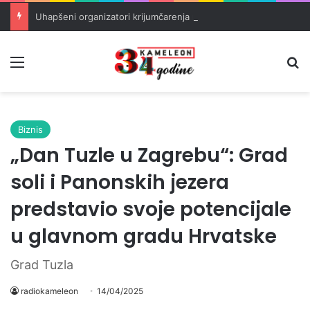
Uhapšeni organizatori krijumčarenja migranata preko BiH i Balkana
Meni
Pr
Biznis
„Dan Tuzle u Zagrebu“: Grad
soli i Panonskih jezera
predstavio svoje potencijale
u glavnom gradu Hrvatske
Grad Tuzla
radiokameleon
14/04/2025