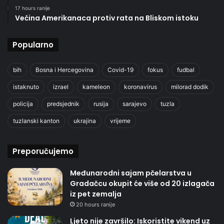
17 hours ranije
Većina Amerikanaca protiv rata na Bliskom istoku
Popularno
bih
Bosna i Hercegovina
Covid-19
fokus
fudbal
istaknuto
izrael
kameleon
koronavirus
milorad dodik
policija
predsjednik
rusija
sarajevo
tuzla
tuzlanski kanton
ukrajina
vrijeme
Preporučujemo
Međunarodni sajam pčelarstva u
Gradačcu okupit će više od 20 izlagača
iz pet zemalja
20 hours ranije
Ljeto nije završilo: Iskoristite vikend uz