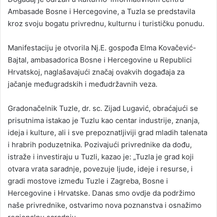
Ambasade Bosne i Hercegovine, a Tuzla se predstavila
kroz svoju bogatu privrednu, kulturnu i turističku ponudu.
Manifestaciju je otvorila Nj.E. gospođa Elma Kovačević-
Bajtal, ambasadorica Bosne i Hercegovine u Republici
Hrvatskoj, naglašavajući značaj ovakvih događaja za
jačanje međugradskih i međudržavnih veza.
Gradonačelnik Tuzle, dr. sc. Zijad Lugavić, obraćajući se
prisutnima istakao je Tuzlu kao centar industrije, znanja,
ideja i kulture, ali i sve prepoznatljiviji grad mladih talenata
i hrabrih poduzetnika. Pozivajući privrednike da dođu,
istraže i investiraju u Tuzli, kazao je: „Tuzla je grad koji
otvara vrata saradnje, povezuje ljude, ideje i resurse, i
gradi mostove između Tuzle i Zagreba, Bosne i
Hercegovine i Hrvatske. Danas smo ovdje da podržimo
naše privrednike, ostvarimo nova poznanstva i osnažimo