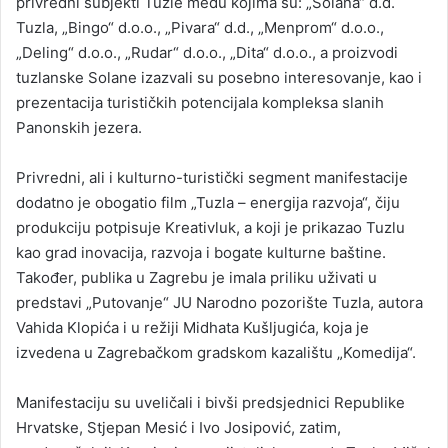
privredni subjekti Tuzle među kojima su: „Solana“ d.d.
Tuzla, „Bingo“ d.o.o., „Pivara“ d.d., „Menprom“ d.o.o.,
„Deling“ d.o.o., „Rudar“ d.o.o., „Dita“ d.o.o., a proizvodi
tuzlanske Solane izazvali su posebno interesovanje, kao i
prezentacija turističkih potencijala kompleksa slanih
Panonskih jezera.
Privredni, ali i kulturno-turistički segment manifestacije
dodatno je obogatio film „Tuzla – energija razvoja“, čiju
produkciju potpisuje Kreativluk, a koji je prikazao Tuzlu
kao grad inovacija, razvoja i bogate kulturne baštine.
Također, publika u Zagrebu je imala priliku uživati u
predstavi „Putovanje“ JU Narodno pozorište Tuzla, autora
Vahida Klopića i u režiji Midhata Kušljugića, koja je
izvedena u Zagrebačkom gradskom kazalištu „Komedija“.
Manifestaciju su uveličali i bivši predsjednici Republike
Hrvatske, Stjepan Mesić i Ivo Josipović, zatim,