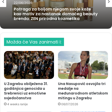
22/06/2026
Potraga za boljom njegom svoje kože
kao motiv za nastanak domaćeg beauty
brenda: ZEN prirodna kozmetika
Možda će Vas zanimati i:
U Zagrebu obilježena 31.
Una Nasupović osvojila tri
godišnjica genocida u
medalje na
Srebrenici uz emotivne
međunarodnom atletskom
svjedočanstva
mitingu u Zagrebu
4 weeks ranije
06/07/2026