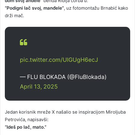
dom svoj anđele”
benda Riblja čorba u:
“Podigni lač svoj, manđele”
, uz fotomontažu Brnabić kako
drži mač.
pic.twitter.com/UIGUgH6ecJ
— FLU BLOKADA (@FluBlokada)
April 13, 2025
Jedan korisnik mreže X našalio se inspiracijom Miroljuba
Petrovića, napisavši:
“Ideš po lač, mato.”