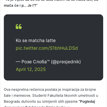
mača će i p… Je l’?”
Ko se matcha latte
pic.twitter.com/S1bhHuLDSd
— Розе Слоба™️ (@presjednik)
April 12, 2025
Ova nespretna rečenica postala je inspiracija za brojne
šale i memeove. Studenti Fakulteta likovnih umetnosti u
Beogradu duhovito su izmijenili stih pjesme
“Pogledaj