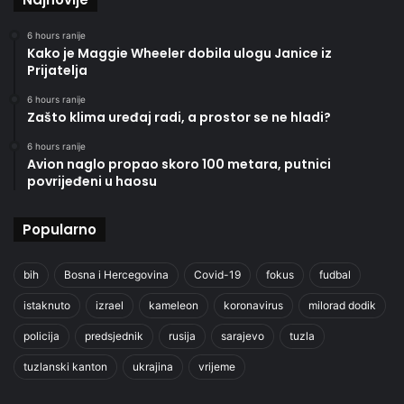
6 hours ranije
Kako je Maggie Wheeler dobila ulogu Janice iz
Prijatelja
6 hours ranije
Zašto klima uređaj radi, a prostor se ne hladi?
6 hours ranije
Avion naglo propao skoro 100 metara, putnici
povrijeđeni u haosu
Popularno
bih
Bosna i Hercegovina
Covid-19
fokus
fudbal
istaknuto
izrael
kameleon
koronavirus
milorad dodik
policija
predsjednik
rusija
sarajevo
tuzla
tuzlanski kanton
ukrajina
vrijeme