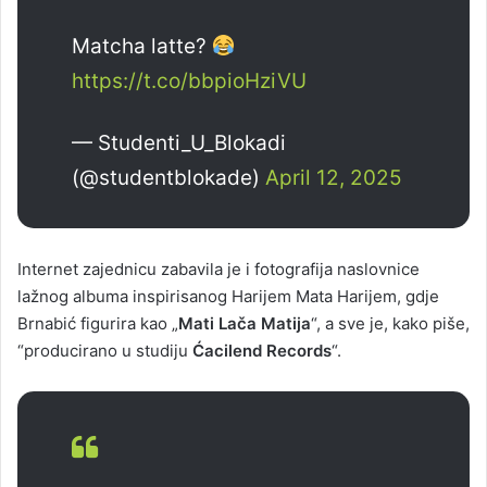
Matcha latte?
https://t.co/bbpioHziVU
— Studenti_U_Blokadi
(@studentblokade)
April 12, 2025
Internet zajednicu zabavila je i fotografija naslovnice
lažnog albuma inspirisanog Harijem Mata Harijem, gdje
Brnabić figurira kao „
Mati Lača Matija
“, a sve je, kako piše,
“producirano u studiju
Ćacilend Records
“.