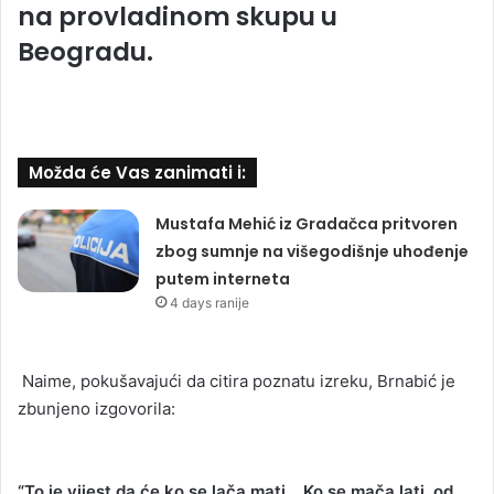
na provladinom skupu u
Beogradu.
Možda će Vas zanimati i:
Mustafa Mehić iz Gradačca pritvoren
zbog sumnje na višegodišnje uhođenje
putem interneta
4 days ranije
Naime, pokušavajući da citira poznatu izreku, Brnabić je
zbunjeno izgovorila:
“To je vijest da će ko se lača mati… Ko se mača lati, od