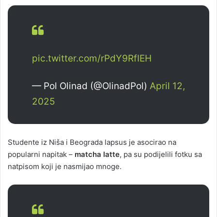
pic.twitter.com/rPdY9RfIEH
— Pol Olinad (@OlinadPol)
April 12,
2025
Studente iz Niša i Beograda lapsus je asocirao na
popularni napitak –
matcha latte
, pa su podijelili fotku sa
natpisom koji je nasmijao mnoge.