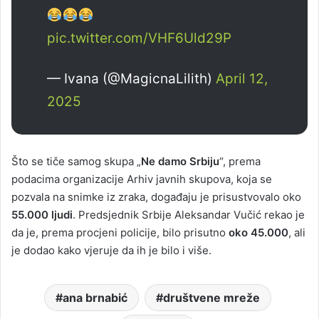
pic.twitter.com/VHF6Uld29P
— Ivana (@MagicnaLilith)
April 12,
2025
Što se tiče samog skupa „
Ne damo Srbiju
“, prema
podacima organizacije Arhiv javnih skupova, koja se
pozvala na snimke iz zraka, događaju je prisustvovalo oko
55.000 ljudi
. Predsjednik Srbije Aleksandar Vučić rekao je
da je, prema procjeni policije, bilo prisutno
oko 45.000
, ali
je dodao kako vjeruje da ih je bilo i više.
ana brnabić
društvene mreže