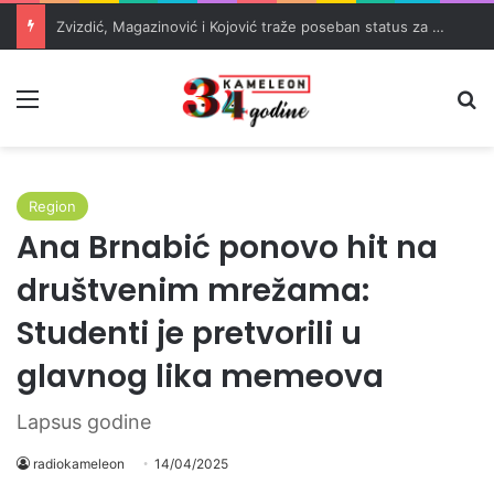
Zvizdić, Magazinović i Kojović traže poseban status za Memorijalni centar Srebrenica
Meni
Pr
Region
Ana Brnabić ponovo hit na
društvenim mrežama:
Studenti je pretvorili u
glavnog lika memeova
Lapsus godine
radiokameleon
14/04/2025