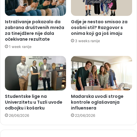
Istraživanje pokazalo da
Gdje je nestao smisao za
zabrana društvenih mreža
osobni stil? Razgovor s
za tinejdžere nije dala
onima koji ga još imaju
očekivane rezultate
3 weeks ranije
1 week ranije
Studentske lige na
Mađarska uvodi stroge
Univerzitetu u Tuzli uvode
kontrole oglašavanja
odbojku i košarku
influensera
26/06/2026
22/06/2026