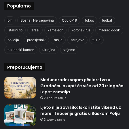
Popularno
bih
Bosna i Hercegovina
Covid-19
fokus
fudbal
istaknuto
izrael
kameleon
koronavirus
milorad dodik
policija
predsjednik
rusija
sarajevo
tuzla
tuzlanski kanton
ukrajina
vrijeme
Preporučujemo
Međunarodni sajam pčelarstva u
Gradačcu okupit će više od 20 izlagača
iz pet zemalja
20 hours ranije
Ljeto nije završilo: Iskoristite vikend uz
more i 1 noćenje gratis u Baškom Polju
3 weeks ranije