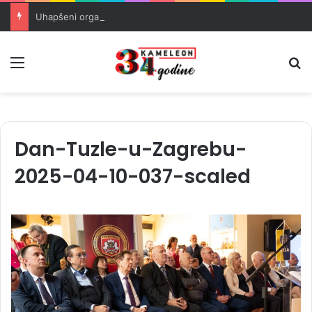
Uhapšeni organizatori krijumčarenja migranata preko BiH i Balkana
Meni
Pr
Dan-Tuzle-u-Zagrebu-
2025-04-10-037-scaled