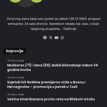
Od prvog dana kada smo počeli sa radom (26.12.1992) program
emitujemo 24 sata dnevno. Kameleon nikada nije stao, a boje
njegovog programa...
Opširnije
Facebook
X
YouTube
Instagram
Najnovije
15 hours ranije
Muškarac (71) i žena (59) dobili bliznakinje nakon 34
godine borbe
16 hours ranije
Svjetski hit NoWine premijerno stiže u Bosnu i
Hercegovinu – promocija u petak u Tuzli
16 hours ranije
Većina Amerikanaca protiv rata na Bliskom istoku