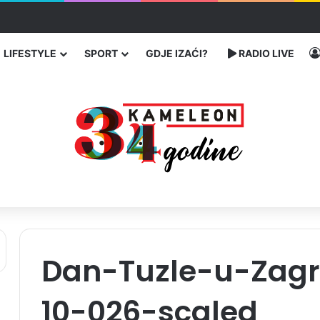
čarenja migranata preko BiH i Balkana
LIFESTYLE
SPORT
GDJE IZAĆI?
RADIO LIVE
Dan-Tuzle-u-Zag
10-026-scaled