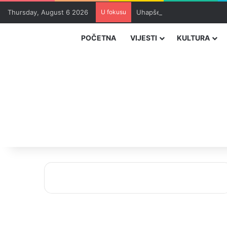
Thursday, August 6 2026
U fokusu
Uhapšeni organizatori krijum
POČETNA
VIJESTI
KULTURA