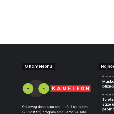
O Kameleonu
Najnov
6 hours r
Muškar
blizna
6 hours r
Svjets
stiže 
Od prvog dana kada smo počeli sa radom
promoc
(26.12.1992) program emitujemo 24 sata