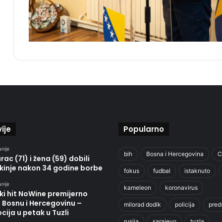
ije
Popularno
anije
bih
Bosna i Hercegovina
C
ac (71) i žena (59) dobili
kinje nakon 34 godine borbe
fokus
fudbal
istaknuto
anije
kameleon
koronavirus
ki hit NoWine premijerno
u Bosnu i Hercegovinu –
milorad dodik
policija
pred
ija u petak u Tuzli
rusija
sarajevo
tuzla