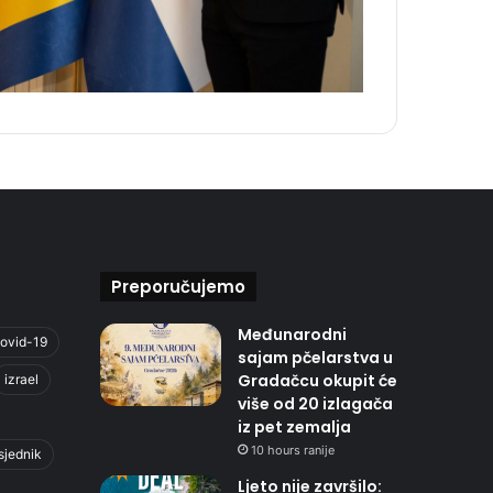
Preporučujemo
Međunarodni
ovid-19
sajam pčelarstva u
Gradačcu okupit će
izrael
više od 20 izlagača
iz pet zemalja
10 hours ranije
sjednik
Ljeto nije završilo: