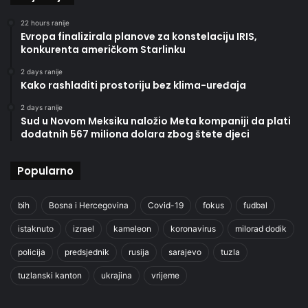
22 hours ranije
Evropa finalizirala planove za konstelaciju IRIS,
konkurenta američkom Starlinku
2 days ranije
Kako rashladiti prostoriju bez klima-uređaja
2 days ranije
Sud u Novom Meksiku naložio Meta kompaniji da plati
dodatnih 567 miliona dolara zbog štete djeci
Popularno
bih
Bosna i Hercegovina
Covid-19
fokus
fudbal
istaknuto
izrael
kameleon
koronavirus
milorad dodik
policija
predsjednik
rusija
sarajevo
tuzla
tuzlanski kanton
ukrajina
vrijeme