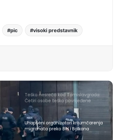
pic
visoki predstavnik
Teška nesreća kod Tomislavgrada:
Četiri osobe teško povrijeđene
Uhapšeni organizatori krijumčarenja
migranata preko BiH i Balkana