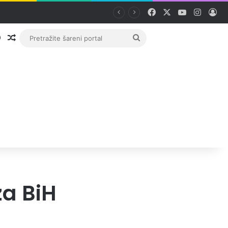
Facebook
X
YouTube
Instag
Pri
Prijava
Random članak
Pretražite
šareni
portal
a BiH