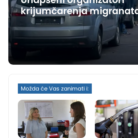
Uhapšeni organizatori
krijumčarenja migranat
preko BiH i Balkana
Možda će Vas zanimati i: