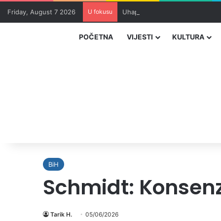
Friday, August 7 2026
U fokusu
Uhapšeni organizatori krijumčar
POČETNA
VIJESTI
KULTURA
BiH
Schmidt: Konsenz
Tarik H.
05/06/2026