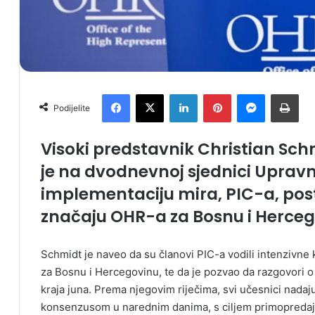
Facebook
X
LinkedIn
Pinterest
Messenger
Print
Podijelite
Visoki predstavnik Christian Schm
je na dvodnevnoj sjednici Uprav
implementaciju mira, PIC-a, pos
značaju OHR-a za Bosnu i Herceg
Schmidt je naveo da su članovi PIC-a vodili intenzivne
za Bosnu i Hercegovinu, te da je pozvao da razgovori 
kraja juna. Prema njegovim riječima, svi učesnici nadaju
konsenzusom u narednim danima, s ciljem primopredaje