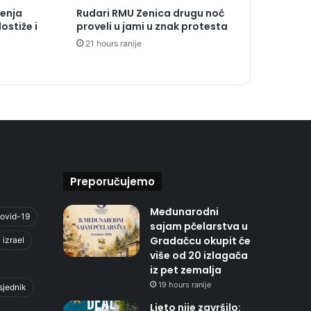
jenja
Rudari RMU Zenica drugu noć
dostiže i
proveli u jami u znak protesta
21 hours ranije
Preporučujemo
Međunarodni
ovid-19
sajam pčelarstva u
Gradačcu okupit će
izrael
više od 20 izlagača
iz pet zemalja
19 hours ranije
sjednik
Ljeto nije završilo: