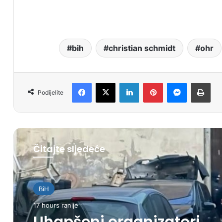
bih
christian schmidt
ohr
Facebook
X
LinkedIn
Pinterest
Messenger
Print
Podijelite
Čitajte sljedeće
BiH
17 hours ranije