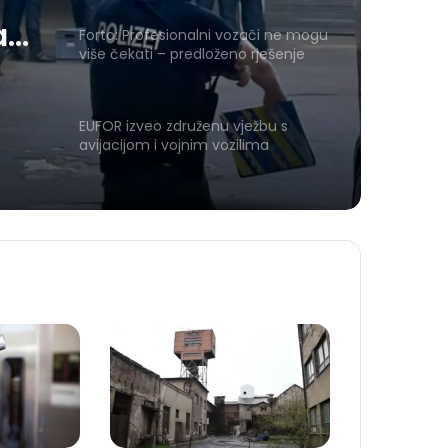
a
Forto: Profesionalni vozači ne mogu
više čekati – predloženo rješenje
Evropskoj komisiji
EUFOR izveo združenu vježbu s
avijacijom i vojnim vozilima