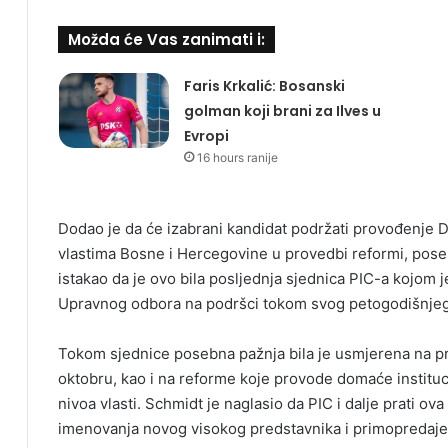
Možda će Vas zanimati i:
Faris Krkalić: Bosanski
golman koji brani za Ilves u
Evropi
16 hours ranije
Dodao je da će izabrani kandidat podržati provođenje
vlastima Bosne i Hercegovine u provedbi reformi, pos
istakao da je ovo bila posljednja sjednica PIC-a kojom 
Upravnog odbora na podršci tokom svog petogodišnje
Tokom sjednice posebna pažnja bila je usmjerena na p
oktobru, kao i na reforme koje provode domaće instituci
nivoa vlasti. Schmidt je naglasio da PIC i dalje prati ov
imenovanja novog visokog predstavnika i primopredaje