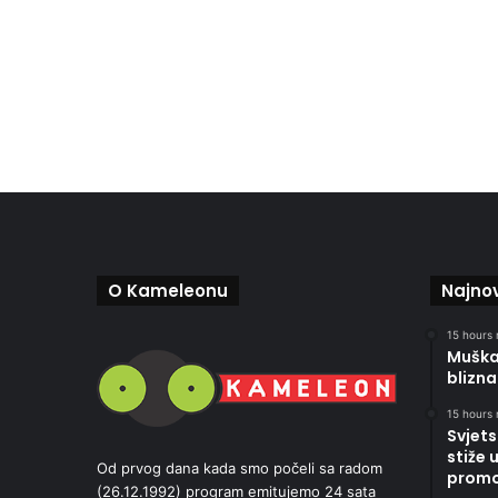
O Kameleonu
Najnov
15 hours 
Muškar
blizna
15 hours 
Svjets
stiže 
Od prvog dana kada smo počeli sa radom
promoc
(26.12.1992) program emitujemo 24 sata