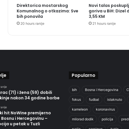
Direktorica mostarskog
Novi talas poskupl
Komunalnog o otkazima: Sve
goriva u BiH: Dizel 
bih ponovila
3,55 KM
20 hours ranije
21 hours ranije
ije
Popularno
ranije
bih
Bosna i Hercegovina
C
ac (71) i žena (59) dobili
kinje nakon 34 godine borbe
fokus
fudbal
istaknuto
ranije
kameleon
koronavirus
ki hit NoWine premijerno
u Bosnu i Hercegovinu –
milorad dodik
policija
pred
ija u petak u Tuzli
rusija
sarajevo
tuzla