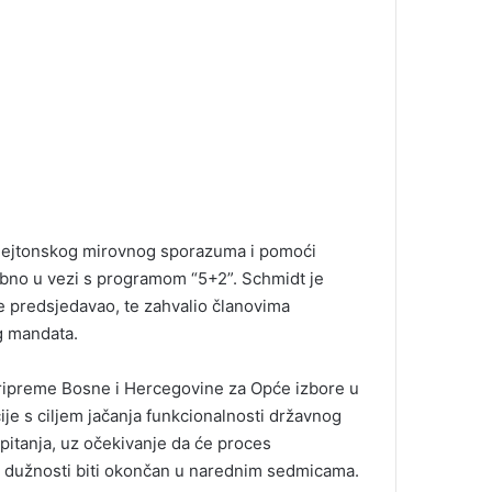
 Dejtonskog mirovnog sporazuma i pomoći
ebno u vezi s programom “5+2”. Schmidt je
je predsjedavao, te zahvalio članovima
g mandata.
ripreme Bosne i Hercegovine za Opće izbore u
je s ciljem jačanja funkcionalnosti državnog
a pitanja, uz očekivanje da će proces
 dužnosti biti okončan u narednim sedmicama.