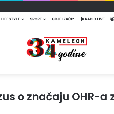
enja migranata preko BiH i Balkana
LIFESTYLE
SPORT
GDJE IZAĆI?
RADIO LIVE
us o značaju OHR-a z