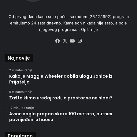
Od prvog dana kada smo počeli sa radom (26.12.1992) program
emitujemo 24 sata dnevno. Kameleon nikada nije stao, a boje
njegovog programa...
Opširnije
Facebook
X
YouTube
Instagram
Najnovije
2 minutes ranije
Kako je Maggie Wheeler dobila ulogu Janice iz
Prijatelja
9 minutes ranije
Zašto klima uređaj radi, a prostor se ne hladi?
12 minutes ranije
Avion naglo propao skoro 100 metara, putnici
povrijeđeni u haosu
Popularno