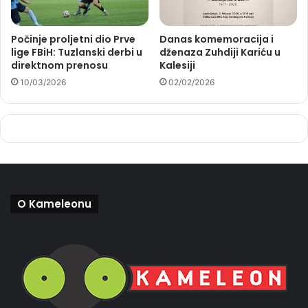
Počinje proljetni dio Prve
Danas komemoracija i
lige FBiH: Tuzlanski derbi u
dženaza Zuhdiji Kariću u
direktnom prenosu
Kalesiji
10/03/2026
02/02/2026
O Kameleonu