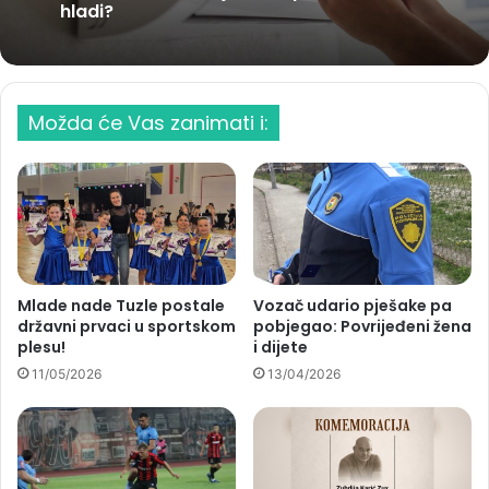
hladi?
Možda će Vas zanimati i:
Mlade nade Tuzle postale
Vozač udario pješake pa
državni prvaci u sportskom
pobjegao: Povrijeđeni žena
plesu!
i dijete
11/05/2026
13/04/2026