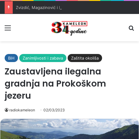
Zvizdić, Magazinović i Kojović traže poseban status za Memorijalni centar Srebrenica
Meni
Pr
BiH
Zanimljivosti i zabava
Zaštita okoliša
Zaustavljena ilegalna
gradnja na Prokoškom
jezeru
radiokameleon
02/03/2023