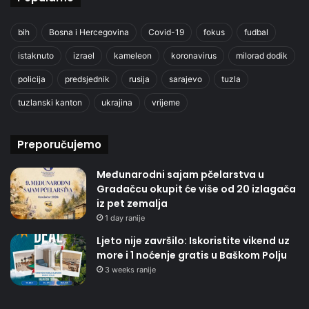
bih
Bosna i Hercegovina
Covid-19
fokus
fudbal
istaknuto
izrael
kameleon
koronavirus
milorad dodik
policija
predsjednik
rusija
sarajevo
tuzla
tuzlanski kanton
ukrajina
vrijeme
Preporučujemo
Međunarodni sajam pčelarstva u
Gradačcu okupit će više od 20 izlagača
iz pet zemalja
1 day ranije
Ljeto nije završilo: Iskoristite vikend uz
more i 1 noćenje gratis u Baškom Polju
3 weeks ranije