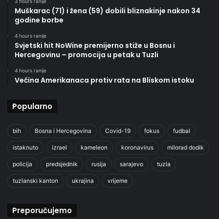
3 hours ranije
Muškarac (71) i žena (59) dobili bliznakinje nakon 34
godine borbe
4 hours ranije
Svjetski hit NoWine premijerno stiže u Bosnu i
Hercegovinu – promocija u petak u Tuzli
4 hours ranije
Većina Amerikanaca protiv rata na Bliskom istoku
Popularno
bih
Bosna i Hercegovina
Covid-19
fokus
fudbal
istaknuto
izrael
kameleon
koronavirus
milorad dodik
policija
predsjednik
rusija
sarajevo
tuzla
tuzlanski kanton
ukrajina
vrijeme
Preporučujemo